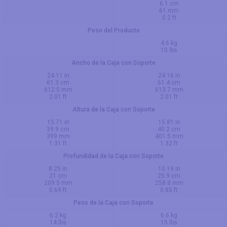
6.1 cm
61 mm
0.2 ft
Peso del Producto
4.6 kg
10 lbs
Ancho de la Caja con Soporte
24.11 in
24.16 in
61.3 cm
61.4 cm
612.5 mm
613.7 mm
2.01 ft
2.01 ft
Altura de la Caja con Soporte
15.71 in
15.81 in
39.9 cm
40.2 cm
399 mm
401.5 mm
1.31 ft
1.32 ft
Profundidad de la Caja con Soporte
8.25 in
10.19 in
21 cm
25.9 cm
209.5 mm
258.8 mm
0.69 ft
0.85 ft
Peso de la Caja con Soporte
6.2 kg
6.6 kg
14 lbs
15 lbs