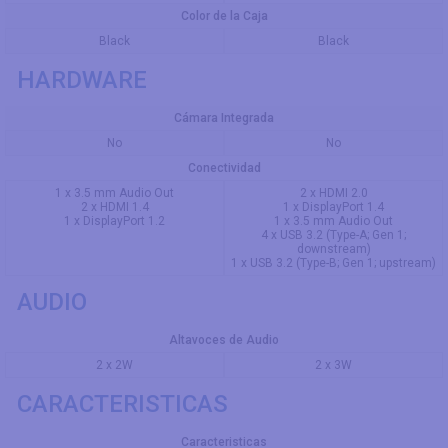
Color de la Caja
Black
Black
HARDWARE
Cámara Integrada
No
No
Conectividad
1 x 3.5 mm Audio Out
2 x HDMI 2.0
2 x HDMI 1.4
1 x DisplayPort 1.4
1 x DisplayPort 1.2
1 x 3.5 mm Audio Out
4 x USB 3.2 (Type-A; Gen 1;
downstream)
1 x USB 3.2 (Type-B; Gen 1; upstream)
AUDIO
Altavoces de Audio
2 x 2W
2 x 3W
CARACTERISTICAS
Caracteristicas