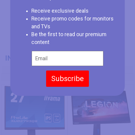
Receive exclusive deals
Receive promo codes for monitors
and TVs
Be the first to read our premium
content
INFORMACIÓN GENERAL
Modelo
Subscribe
Iiyama ProLite XUB2793QS
Lenovo Legion Y27q-30