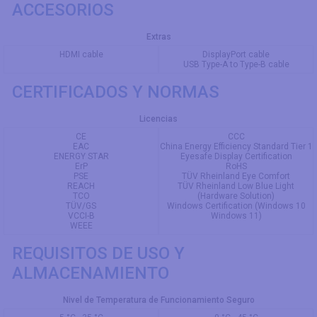
ACCESORIOS
Extras
HDMI cable
DisplayPort cable
USB Type-A to Type-B cable
CERTIFICADOS Y NORMAS
Licencias
CE
CCC
EAC
China Energy Efficiency Standard Tier 1
ENERGY STAR
Eyesafe Display Certification
ErP
RoHS
PSE
TÜV Rheinland Eye Comfort
REACH
TÜV Rheinland Low Blue Light
TCO
(Hardware Solution)
TÜV/GS
Windows Certification (Windows 10
VCCI-B
Windows 11)
WEEE
REQUISITOS DE USO Y
ALMACENAMIENTO
Nivel de Temperatura de Funcionamiento Seguro