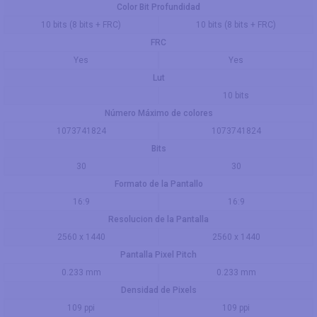
Color Bit Profundidad
10 bits (8 bits + FRC)
10 bits (8 bits + FRC)
FRC
Yes
Yes
Lut
10 bits
Número Máximo de colores
1073741824
1073741824
Bits
30
30
Formato de la Pantallo
16:9
16:9
Resolucion de la Pantalla
2560 x 1440
2560 x 1440
Pantalla Pixel Pitch
0.233 mm
0.233 mm
Densidad de Pixels
109 ppi
109 ppi