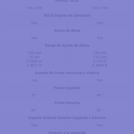
Interfaz VESA
100 x 100
100 x 100
VESA Soporte de Liberación
Yes
Yes
Ajuste de altura
Yes
Yes
Rango de Ajuste de Altura
150 mm
135 mm
15 cm
13.5 cm
5.9055 in
5.315 in
0.4921 ft
0.4429 ft
Soporte de Pivote Horizontal o Vertical
Yes
Yes
Pivote Izquierdo
0 °
90 °
Pivote Derecho
90 °
90 °
Soporte Giratorio Derecho Izquierdo o Derecho
Yes
Yes
Giratorio a la Izquierda