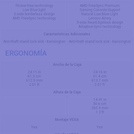
Flicker-free technology
AMD FreeSync Premium
Low Blue light
Gaming Console Support
3-side borderless design
Natural Low Blue Light
AMD FreeSync technology
Lenovo Artery
3-side NearEdgeless design
Adaptive-Sync technology
Características Adicionales
Anti-theft stand lock slot - Kensington
Anti-theft stand lock slot - Kensington
ERGONOMÍA
Ancho de la Caja
24.11 in
24.16 in
61.3 cm
61.4 cm
612.5 mm
613.7 mm
2.01 ft
2.01 ft
Altura de la Caja
14.41 in
36.6 cm
365.9 mm
1.2 ft
Montaje VESA
Yes
Yes