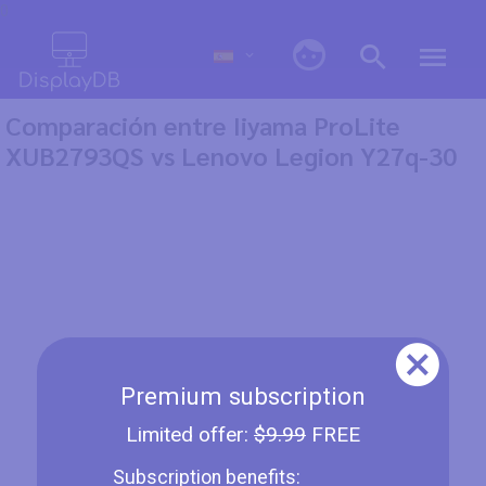
0
Comparación entre Iiyama ProLite
XUB2793QS vs Lenovo Legion Y27q-30
Premium subscription
Limited offer:
$9.99
FREE
Subscription benefits: