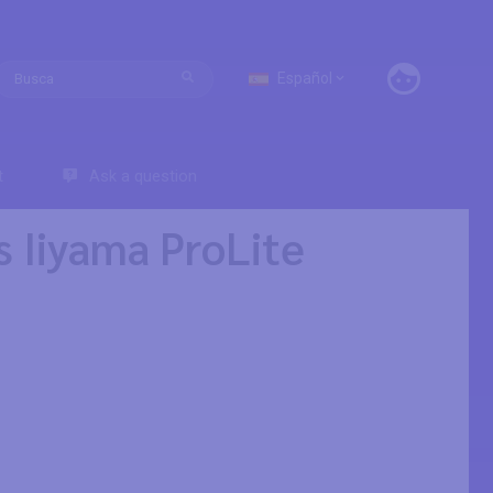
Español
t
Ask a question
 Iiyama ProLite