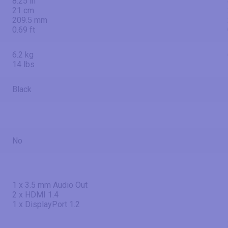
8.25 in
21 cm
209.5 mm
0.69 ft
6.2 kg
14 lbs
Black
No
1 x 3.5 mm Audio Out
2 x HDMI 1.4
1 x DisplayPort 1.2