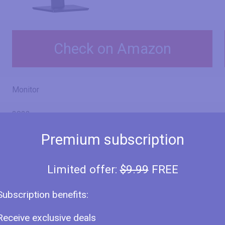
Check on Amazon
Monitor
2022
Premium subscription
Iiyama
ProLite XUB2793QS
Limited offer:
$9.99
FREE
XUB2793QS-B1
Subscription benefits:
Receive exclusive deals