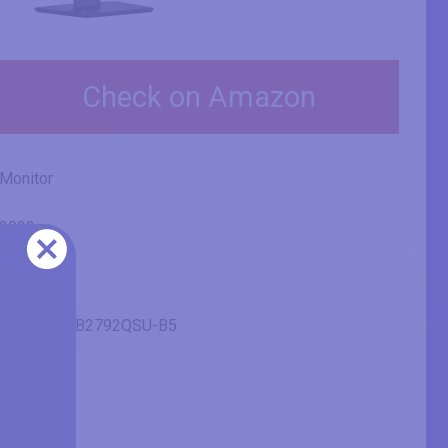
Check on Amazon
Monitor
2022
Iiyama
ProLite XUB2792QSU-B5