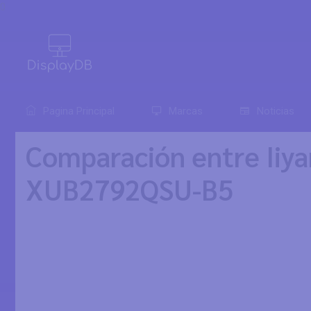
0
Pagina Principal
Marcas
Noticias
Comparación entre Iiy
XUB2792QSU-B5