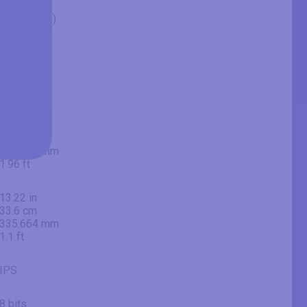
27" (inches)
27 in
68.6 cm
685.8 mm
2.25 ft
23.49 in
59.7 cm
596.736 mm
1.96 ft
13.22 in
33.6 cm
335.664 mm
1.1 ft
IPS
8 bits