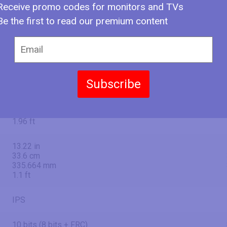
Receive promo codes for monitors and TVs
27" (inches)
Be the first to read our premium content
27 in
68.6 cm
685.8 mm
2.25 ft
Subscribe
23.49 in
59.7 cm
596.736 mm
1.96 ft
13.22 in
33.6 cm
335.664 mm
1.1 ft
IPS
10 bits (8 bits + FRC)