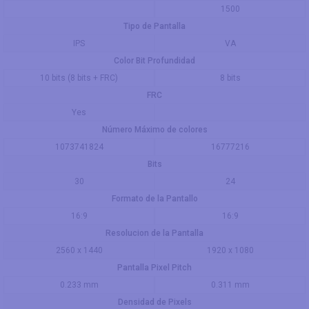
1500
Tipo de Pantalla
IPS
VA
Color Bit Profundidad
10 bits (8 bits + FRC)
8 bits
FRC
Yes
Número Máximo de colores
1073741824
16777216
Bits
30
24
Formato de la Pantallo
16:9
16:9
Resolucion de la Pantalla
2560 x 1440
1920 x 1080
Pantalla Pixel Pitch
0.233 mm
0.311 mm
Densidad de Pixels