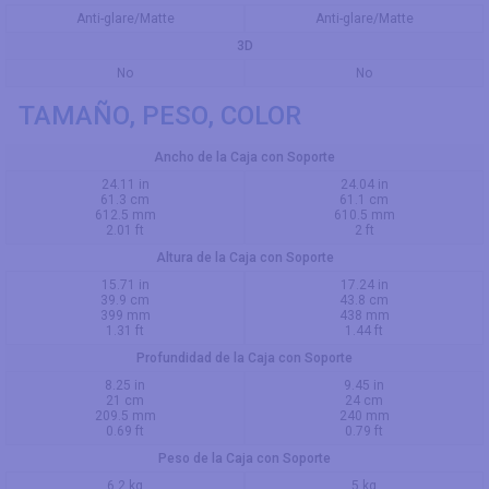
Anti-glare/Matte
Anti-glare/Matte
3D
No
No
TAMAÑO, PESO, COLOR
Ancho de la Caja con Soporte
24.11 in
24.04 in
61.3 cm
61.1 cm
612.5 mm
610.5 mm
2.01 ft
2 ft
Altura de la Caja con Soporte
15.71 in
17.24 in
39.9 cm
43.8 cm
399 mm
438 mm
1.31 ft
1.44 ft
Profundidad de la Caja con Soporte
8.25 in
9.45 in
21 cm
24 cm
209.5 mm
240 mm
0.69 ft
0.79 ft
Peso de la Caja con Soporte
6.2 kg
5 kg