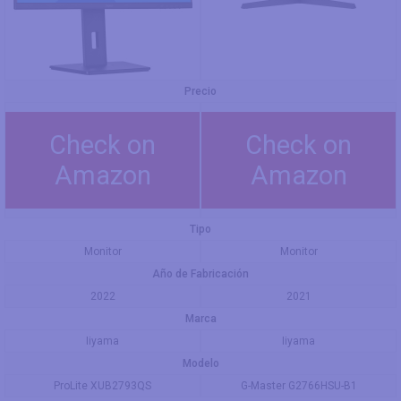
Precio
Check on
Check on
Amazon
Amazon
Tipo
Monitor
Monitor
Año de Fabricación
2022
2021
Marca
Iiyama
Iiyama
Modelo
ProLite XUB2793QS
G-Master G2766HSU-B1