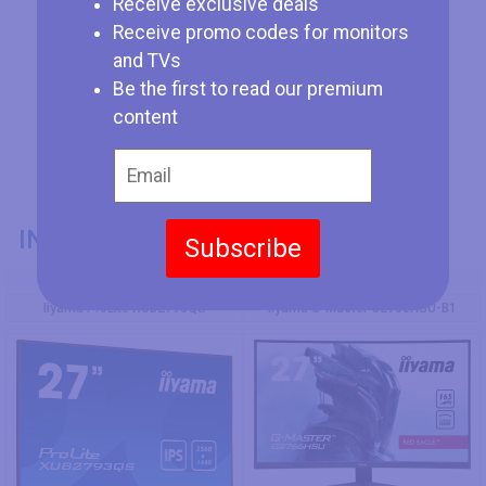
Receive exclusive deals
Receive promo codes for monitors
and TVs
Be the first to read our premium
content
INFORMACIÓN GENERAL
Subscribe
Modelo
Iiyama ProLite XUB2793QS
Iiyama G-Master G2766HSU-B1