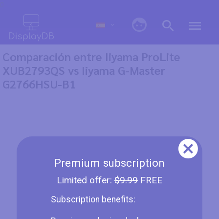
0
Comparación entre Iiyama ProLite
XUB2793QS vs Iiyama G-Master
G2766HSU-B1
Premium subscription
Limited offer:
$9.99
FREE
Subscription benefits: