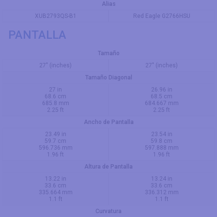
Alias
XUB2793QS-B1
Red Eagle G2766HSU
PANTALLA
Tamaño
27" (inches)
27" (inches)
Tamaño Diagonal
27 in
26.96 in
68.6 cm
68.5 cm
685.8 mm
684.667 mm
2.25 ft
2.25 ft
Ancho de Pantalla
23.49 in
23.54 in
59.7 cm
59.8 cm
596.736 mm
597.888 mm
1.96 ft
1.96 ft
Altura de Pantalla
13.22 in
13.24 in
33.6 cm
33.6 cm
335.664 mm
336.312 mm
1.1 ft
1.1 ft
Curvatura