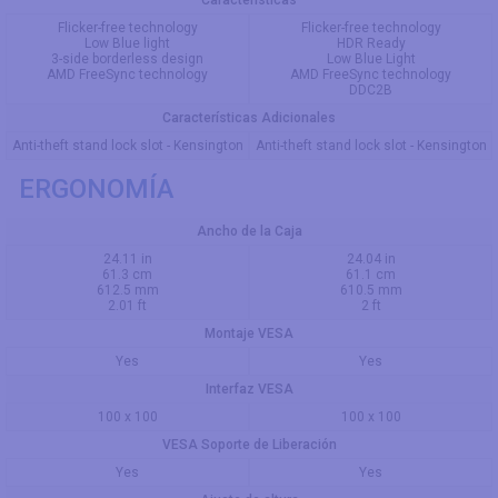
Flicker-free technology
Flicker-free technology
Low Blue light
HDR Ready
3-side borderless design
Low Blue Light
AMD FreeSync technology
AMD FreeSync technology
DDC2B
Características Adicionales
Anti-theft stand lock slot - Kensington
Anti-theft stand lock slot - Kensington
ERGONOMÍA
Ancho de la Caja
24.11 in
24.04 in
61.3 cm
61.1 cm
612.5 mm
610.5 mm
2.01 ft
2 ft
Montaje VESA
Yes
Yes
Interfaz VESA
100 x 100
100 x 100
VESA Soporte de Liberación
Yes
Yes