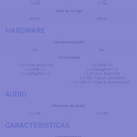
14 lbs
11 lbs
Color de la Caja
Black
Black
HARDWARE
Cámara Integrada
No
No
Conectividad
1 x 3.5 mm Audio Out
2 x HDMI 2.0
2 x HDMI 1.4
2 x DisplayPort 1.4
1 x DisplayPort 1.2
1 x 3.5 mm Audio Out
1 x USB (Type-B; upstream)
2 x USB 2.0 (Type-A; downstream)
AUDIO
Altavoces de Audio
2 x 2W
2 x 2W
CARACTERISTICAS
Caracteristicas