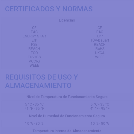
CERTIFICADOS Y NORMAS
Licencias
CE
CE
EAC
EAC
ENERGY STAR
ErP
ErP
TÜV-Bauart
PSE
REACH
REACH
RoHS
TCO
UKCA
TÜV/GS
WEEE
VCCI-B
WEEE
REQUISITOS DE USO Y
ALMACENAMIENTO
Nivel de Temperatura de Funcionamiento Seguro
5 °C - 35 °C
5 °C - 35 °C
41 °F - 95 °F
41 °F - 95 °F
Nivel de Humedad de Funcionamiento Seguro
10 % - 80 %
10 % - 80 %
Temperatura Interna de Almacenamiento