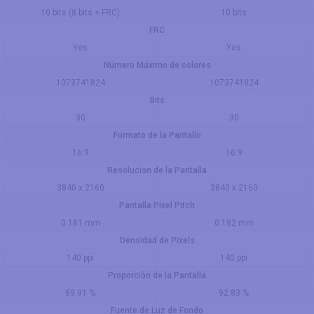
10 bits (8 bits + FRC)
10 bits
FRC
Yes
Yes
Número Máximo de colores
1073741824
1073741824
Bits
30
30
Formato de la Pantallo
16:9
16:9
Resolucion de la Pantalla
3840 x 2160
3840 x 2160
Pantalla Pixel Pitch
0.181 mm
0.182 mm
Densidad de Pixels
140 ppi
140 ppi
Proporción de la Pantalla
89.91 %
92.83 %
Fuente de Luz de Fondo