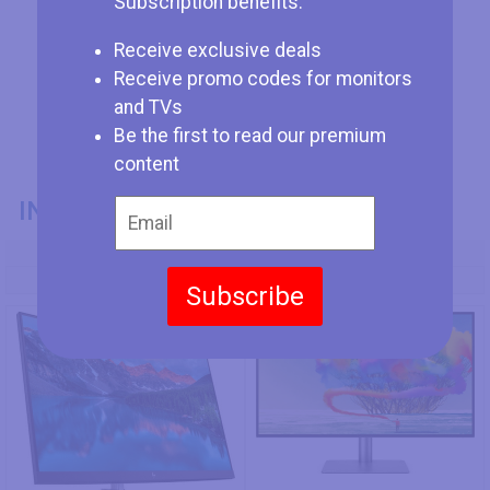
Subscription benefits:
Receive exclusive deals
Receive promo codes for monitors
and TVs
Be the first to read our premium
content
INFORMACIÓN GENERAL
Modelo
HP U32
BenQ PD3220U
Subscribe