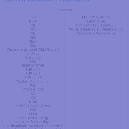
Licencias
BIS
ENERGY STAR 7.0
BSMI
Epeat Silver
CB
TCO Certified Displays 7.0
CCC
WHQL (Windows 10; Windows 8.1;
CE
Windows 8; Windows 7)
CEC
CECP
CEL
China Energy Label (CEL) Grade 1
cTUVus
E-standby
EAC
ENERGY STAR
EUP Lot-5
EUP Lot-6
EUP Lot-26
EyeSafe Certification
FCC
ISO 9241-307
KC
KCC
NOM
NRCS of South Africa
PSB
SEPA
South Africa Energy
TCO Certified Displays
TÜV Rheinland Low Blue Light certified