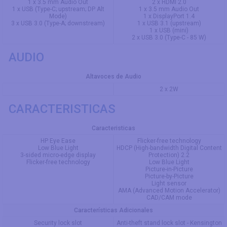
1 x 3.5 mm Audio Out
2 x HDMI 2.0
1 x USB (Type-C; upstream; DP Alt
1 x 3.5 mm Audio Out
Mode)
1 x DisplayPort 1.4
3 x USB 3.0 (Type-A; downstream)
1 x USB 3.1 (upstream)
1 x USB (mini)
2 x USB 3.0 (Type-C - 85 W)
AUDIO
Altavoces de Audio
2 x 2W
CARACTERISTICAS
Caracteristicas
HP Eye Ease
Flicker-free technology
Low Blue Light
HDCP (High-bandwidth Digital Content
3-sided micro-edge display
Protection) 2.2
Flicker-free technology
Low Blue Light
Picture-in-Picture
Picture-by-Picture
Light sensor
AMA (Advanced Motion Accelerator)
CAD/CAM mode
Características Adicionales
Security lock slot
Anti-theft stand lock slot - Kensington