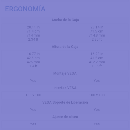
ERGONOMÍA
Ancho de la Caja
28.11 in
28.14 in
71.4 cm
71.5 cm
714 mm
714.8 mm
2.34 ft
2.35 ft
Altura de la Caja
16.77 in
16.23 in
42.6 cm
41.2 cm
426 mm
412.2 mm
1.4 ft
1.35 ft
Montaje VESA
Yes
Yes
Interfaz VESA
100 x 100
100 x 100
VESA Soporte de Liberación
Yes
Yes
Ajuste de altura
Yes
Yes