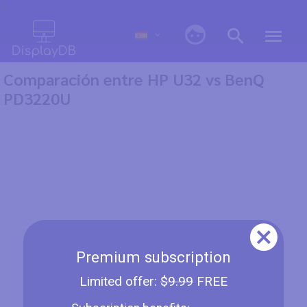
0
Comparación entre HP U32 vs BenQ
PD3220U
Premium subscription
Limited offer:
$9.99
FREE