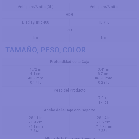
Anti-glare/Matte (3H)
Anti-glare/Matte
HDR
DisplayHDR 400
HDR10
3D
No
No
TAMAÑO, PESO, COLOR
Profundidad de la Caja
1.72 in
3.41 in
4.4 cm
8.7 cm
43.6 mm
86.63 mm
0.14 ft
0.28 ft
Peso del Producto
7.9 kg
17 lbs
Ancho de la Caja con Soporte
28.11 in
28.14 in
71.4 cm
71.5 cm
714 mm
714.8 mm
2.34 ft
2.35 ft
Altura de la Caja con Soporte