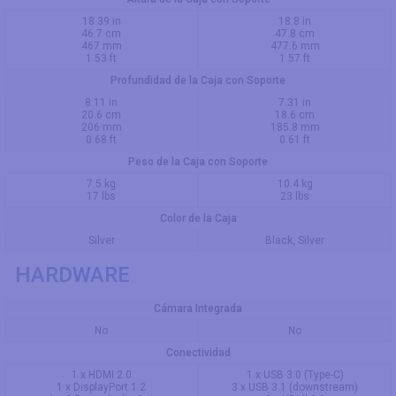
18.39 in
18.8 in
46.7 cm
47.8 cm
467 mm
477.6 mm
1.53 ft
1.57 ft
Profundidad de la Caja con Soporte
8.11 in
7.31 in
20.6 cm
18.6 cm
206 mm
185.8 mm
0.68 ft
0.61 ft
Peso de la Caja con Soporte
7.5 kg
10.4 kg
17 lbs
23 lbs
Color de la Caja
Silver
Black, Silver
HARDWARE
Cámara Integrada
No
No
Conectividad
1 x HDMI 2.0
1 x USB 3.0 (Type-C)
1 x DisplayPort 1.2
3 x USB 3.1 (downstream)