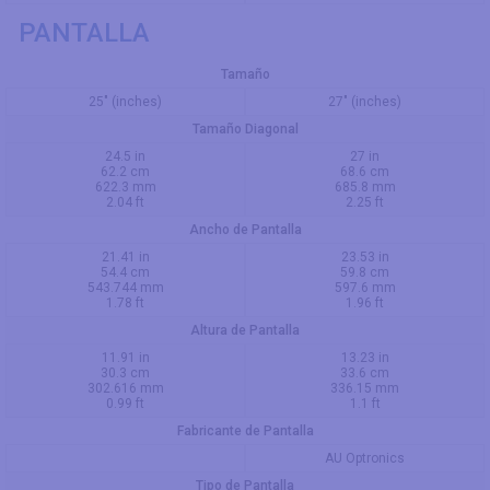
PANTALLA
Tamaño
25" (inches)
27" (inches)
Tamaño Diagonal
24.5 in
27 in
62.2 cm
68.6 cm
622.3 mm
685.8 mm
2.04 ft
2.25 ft
Ancho de Pantalla
21.41 in
23.53 in
54.4 cm
59.8 cm
543.744 mm
597.6 mm
1.78 ft
1.96 ft
Altura de Pantalla
11.91 in
13.23 in
30.3 cm
33.6 cm
302.616 mm
336.15 mm
0.99 ft
1.1 ft
Fabricante de Pantalla
AU Optronics
Tipo de Pantalla