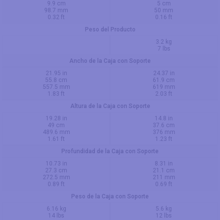
9.9 cm
5 cm
98.7 mm
50 mm
0.32 ft
0.16 ft
Peso del Producto
3.2 kg
7 lbs
Ancho de la Caja con Soporte
21.95 in
24.37 in
55.8 cm
61.9 cm
557.5 mm
619 mm
1.83 ft
2.03 ft
Altura de la Caja con Soporte
19.28 in
14.8 in
49 cm
37.6 cm
489.6 mm
376 mm
1.61 ft
1.23 ft
Profundidad de la Caja con Soporte
10.73 in
8.31 in
27.3 cm
21.1 cm
272.5 mm
211 mm
0.89 ft
0.69 ft
Peso de la Caja con Soporte
6.16 kg
5.6 kg
14 lbs
12 lbs