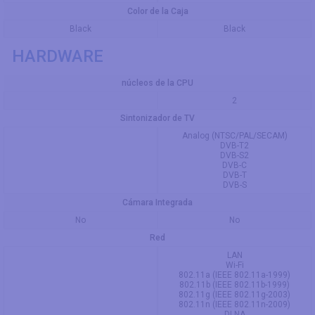
Color de la Caja
Black
Black
HARDWARE
núcleos de la CPU
2
Sintonizador de TV
Analog (NTSC/PAL/SECAM)
DVB-T2
DVB-S2
DVB-C
DVB-T
DVB-S
Cámara Integrada
No
No
Red
LAN
Wi-Fi
802.11a (IEEE 802.11a-1999)
802.11b (IEEE 802.11b-1999)
802.11g (IEEE 802.11g-2003)
802.11n (IEEE 802.11n-2009)
DLNA