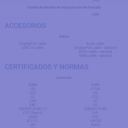
1600
Unidad de Medida de Interpolación de Pantalla
CMR
ACCESORIOS
Extras
DisplayPort cable
Audio cable
USB 3.0 cable
DisplayPort cable - optional
DVI-D cable - optional
HDMI cable - optional
CERTIFICADOS Y NORMAS
Licencias
BSMI
BSMI
CB
C-Tick
CCC
CB
CE
CCC
CSA
CE
EAC
CU
ENERGY STAR 7.0
ENERGY STAR
FCC Class B
ErP
GEMS
FCC
IS 1121
J-MOSS
ISC
RoHS