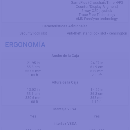
GamePlus (Crosshair/Timer/FPS
Counter/Display Aligment)
5-way OSD joystick
Trace Free Technology
AMD FreeSync technology
Características Adicionales
Security lock slot
Anti-theft stand lock slot - Kensington
ERGONOMÍA
Ancho de la Caja
21.95 in
24.37 in
55.8 cm
61.9 cm
557.5 mm
619 mm
1.83 ft
2.03 ft
Altura de la Caja
13.02 in
14.29 in
33.1 cm
36.3 cm
330.6 mm
363 mm
1.08 ft
1.19 ft
Montaje VESA
Yes
Yes
Interfaz VESA