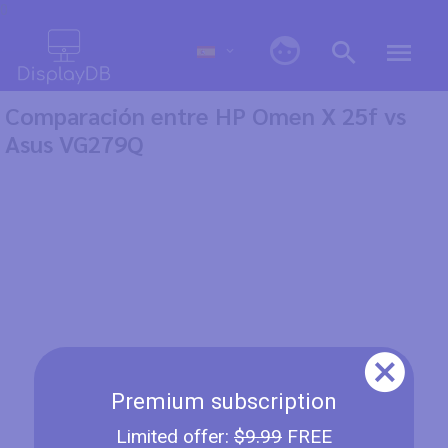
0
Comparación entre HP Omen X 25f vs
Asus VG279Q
Premium subscription
Limited offer:
$9.99
FREE