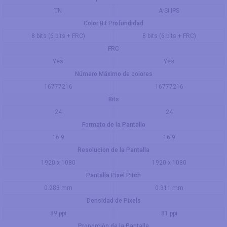
TN
A-Si IPS
Color Bit Profundidad
8 bits (6 bits + FRC)
8 bits (6 bits + FRC)
FRC
Yes
Yes
Número Máximo de colores
16777216
16777216
Bits
24
24
Formato de la Pantallo
16:9
16:9
Resolucion de la Pantalla
1920 x 1080
1920 x 1080
Pantalla Pixel Pitch
0.283 mm
0.311 mm
Densidad de Pixels
89 ppi
81 ppi
Proporción de la Pantalla