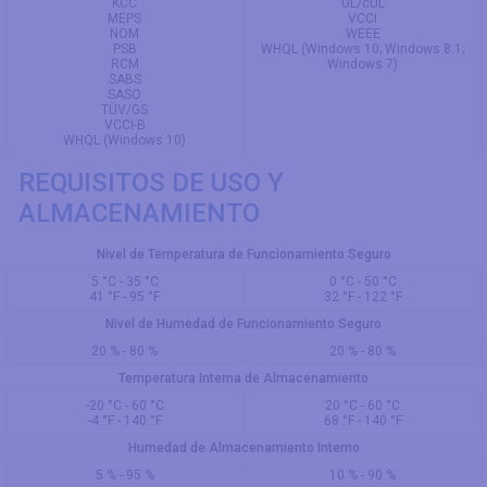
KCC
UL/cUL
MEPS
VCCI
NOM
WEEE
PSB
WHQL (Windows 10; Windows 8.1;
RCM
Windows 7)
SABS
SASO
TÜV/GS
VCCI-B
WHQL (Windows 10)
REQUISITOS DE USO Y
ALMACENAMIENTO
Nivel de Temperatura de Funcionamiento Seguro
5 °C - 35 °C
0 °C - 50 °C
41 °F - 95 °F
32 °F - 122 °F
Nivel de Humedad de Funcionamiento Seguro
20 % - 80 %
20 % - 80 %
Temperatura Interna de Almacenamiento
-20 °C - 60 °C
20 °C - 60 °C
-4 °F - 140 °F
68 °F - 140 °F
Humedad de Almacenamiento Interno
5 % - 95 %
10 % - 90 %