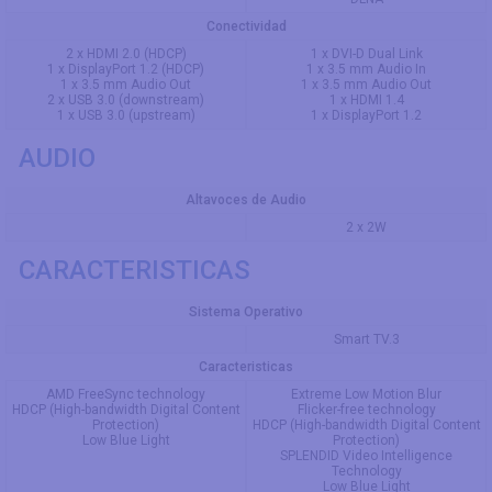
Conectividad
2 x HDMI 2.0 (HDCP)
1 x DVI-D Dual Link
1 x DisplayPort 1.2 (HDCP)
1 x 3.5 mm Audio In
1 x 3.5 mm Audio Out
1 x 3.5 mm Audio Out
2 x USB 3.0 (downstream)
1 x HDMI 1.4
1 x USB 3.0 (upstream)
1 x DisplayPort 1.2
AUDIO
Altavoces de Audio
2 x 2W
CARACTERISTICAS
Sistema Operativo
Smart TV.3
Caracteristicas
AMD FreeSync technology
Extreme Low Motion Blur
HDCP (High-bandwidth Digital Content
Flicker-free technology
Protection)
HDCP (High-bandwidth Digital Content
Low Blue Light
Protection)
SPLENDID Video Intelligence
Technology
Low Blue Light