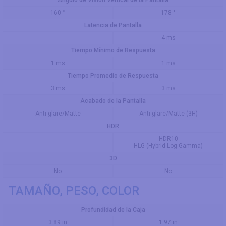
Ángulo de Visión Vertical de la Pantalla
160 °
178 °
Latencia de Pantalla
4 ms
Tiempo Mínimo de Respuesta
1 ms
1 ms
Tiempo Promedio de Respuesta
3 ms
3 ms
Acabado de la Pantalla
Anti-glare/Matte
Anti-glare/Matte (3H)
HDR
HDR10
HLG (Hybrid Log Gamma)
3D
No
No
TAMAÑO, PESO, COLOR
Profundidad de la Caja
3.89 in
1.97 in