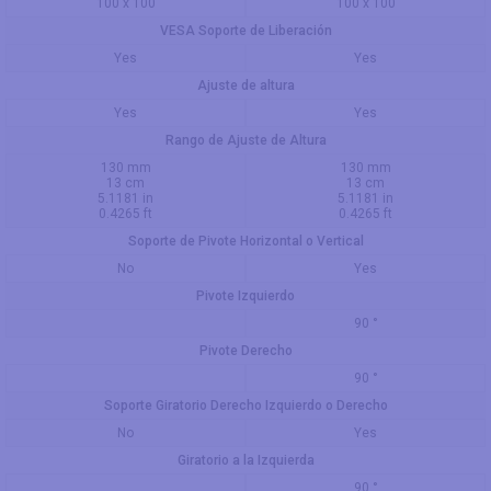
100 x 100
100 x 100
VESA Soporte de Liberación
Yes
Yes
Ajuste de altura
Yes
Yes
Rango de Ajuste de Altura
130 mm
130 mm
13 cm
13 cm
5.1181 in
5.1181 in
0.4265 ft
0.4265 ft
Soporte de Pivote Horizontal o Vertical
No
Yes
Pivote Izquierdo
90 °
Pivote Derecho
90 °
Soporte Giratorio Derecho Izquierdo o Derecho
No
Yes
Giratorio a la Izquierda
90 °