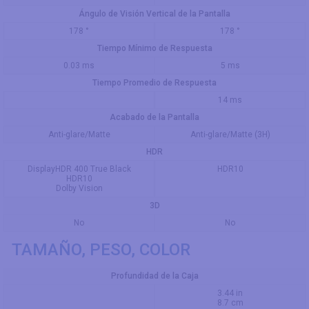
Ángulo de Visión Vertical de la Pantalla
178 °
178 °
Tiempo Mínimo de Respuesta
0.03 ms
5 ms
Tiempo Promedio de Respuesta
14 ms
Acabado de la Pantalla
Anti-glare/Matte
Anti-glare/Matte (3H)
HDR
DisplayHDR 400 True Black
HDR10
HDR10
Dolby Vision
3D
No
No
TAMAÑO, PESO, COLOR
Profundidad de la Caja
3.44 in
8.7 cm