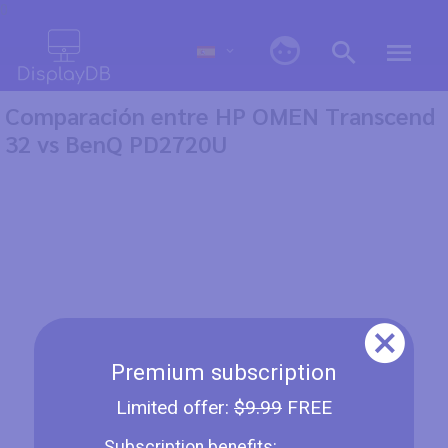
0
Comparación entre HP OMEN Transcend
32 vs BenQ PD2720U
Premium subscription
Limited offer:
$9.99
FREE
Subscription benefits: