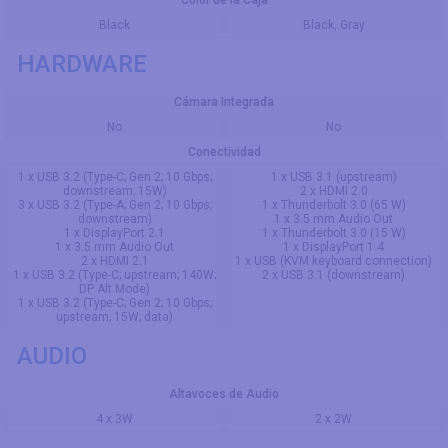
Color de la Caja
Black
Black, Gray
HARDWARE
Cámara Integrada
No
No
Conectividad
1 x USB 3.2 (Type-C; Gen 2; 10 Gbps;
1 x USB 3.1 (upstream)
downstream; 15W)
2 x HDMI 2.0
3 x USB 3.2 (Type-A; Gen 2; 10 Gbps;
1 x Thunderbolt 3.0 (65 W)
downstream)
1 x 3.5 mm Audio Out
1 x DisplayPort 2.1
1 x Thunderbolt 3.0 (15 W)
1 x 3.5 mm Audio Out
1 x DisplayPort 1.4
2 x HDMI 2.1
1 x USB (KVM keyboard connection)
1 x USB 3.2 (Type-C; upstream; 140W;
2 x USB 3.1 (downstream)
DP Alt Mode)
1 x USB 3.2 (Type-C; Gen 2; 10 Gbps;
upstream; 15W; data)
AUDIO
Altavoces de Audio
4 x 3W
2 x 2W