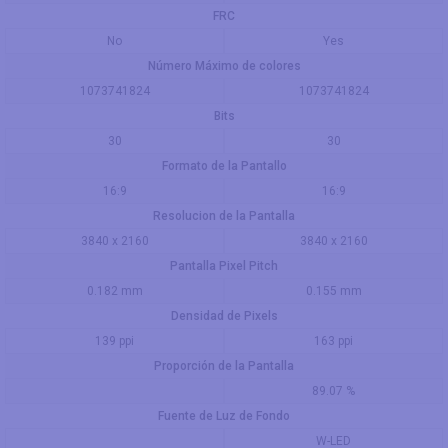
FRC
No
Yes
Número Máximo de colores
1073741824
1073741824
Bits
30
30
Formato de la Pantallo
16:9
16:9
Resolucion de la Pantalla
3840 x 2160
3840 x 2160
Pantalla Pixel Pitch
0.182 mm
0.155 mm
Densidad de Pixels
139 ppi
163 ppi
Proporción de la Pantalla
89.07 %
Fuente de Luz de Fondo
W-LED