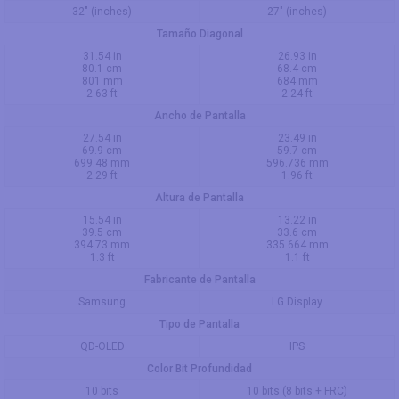
32" (inches)
27" (inches)
Tamaño Diagonal
31.54 in
26.93 in
80.1 cm
68.4 cm
801 mm
684 mm
2.63 ft
2.24 ft
Ancho de Pantalla
27.54 in
23.49 in
69.9 cm
59.7 cm
699.48 mm
596.736 mm
2.29 ft
1.96 ft
Altura de Pantalla
15.54 in
13.22 in
39.5 cm
33.6 cm
394.73 mm
335.664 mm
1.3 ft
1.1 ft
Fabricante de Pantalla
Samsung
LG Display
Tipo de Pantalla
QD-OLED
IPS
Color Bit Profundidad
10 bits
10 bits (8 bits + FRC)