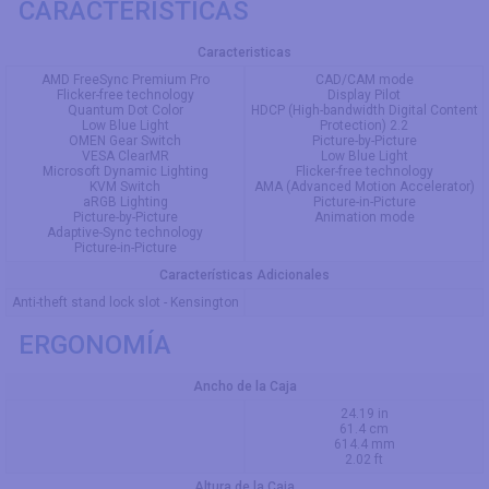
CARACTERISTICAS
Caracteristicas
AMD FreeSync Premium Pro
CAD/CAM mode
Flicker-free technology
Display Pilot
Quantum Dot Color
HDCP (High-bandwidth Digital Content
Low Blue Light
Protection) 2.2
OMEN Gear Switch
Picture-by-Picture
VESA ClearMR
Low Blue Light
Microsoft Dynamic Lighting
Flicker-free technology
KVM Switch
AMA (Advanced Motion Accelerator)
aRGB Lighting
Picture-in-Picture
Picture-by-Picture
Animation mode
Adaptive-Sync technology
Picture-in-Picture
Características Adicionales
Anti-theft stand lock slot - Kensington
ERGONOMÍA
Ancho de la Caja
24.19 in
61.4 cm
614.4 mm
2.02 ft
Altura de la Caja