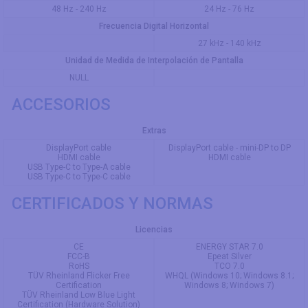
48 Hz - 240 Hz
24 Hz - 76 Hz
Frecuencia Digital Horizontal
27 kHz - 140 kHz
Unidad de Medida de Interpolación de Pantalla
NULL
ACCESORIOS
Extras
DisplayPort cable
DisplayPort cable - mini-DP to DP
HDMI cable
HDMI cable
USB Type-C to Type-A cable
USB Type-C to Type-C cable
CERTIFICADOS Y NORMAS
Licencias
CE
ENERGY STAR 7.0
FCC-B
Epeat Silver
RoHS
TCO 7.0
TÜV Rheinland Flicker Free
WHQL (Windows 10; Windows 8.1;
Certification
Windows 8; Windows 7)
TÜV Rheinland Low Blue Light
Certification (Hardware Solution)