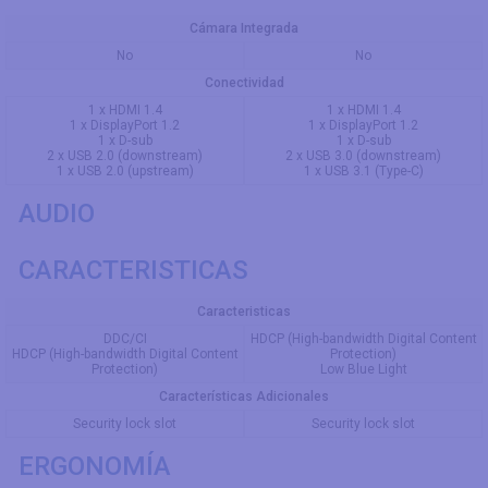
Cámara Integrada
No
No
Conectividad
1 x HDMI 1.4
1 x HDMI 1.4
1 x DisplayPort 1.2
1 x DisplayPort 1.2
1 x D-sub
1 x D-sub
2 x USB 2.0 (downstream)
2 x USB 3.0 (downstream)
1 x USB 2.0 (upstream)
1 x USB 3.1 (Type-C)
AUDIO
CARACTERISTICAS
Caracteristicas
DDC/CI
HDCP (High-bandwidth Digital Content
HDCP (High-bandwidth Digital Content
Protection)
Protection)
Low Blue Light
Características Adicionales
Security lock slot
Security lock slot
ERGONOMÍA