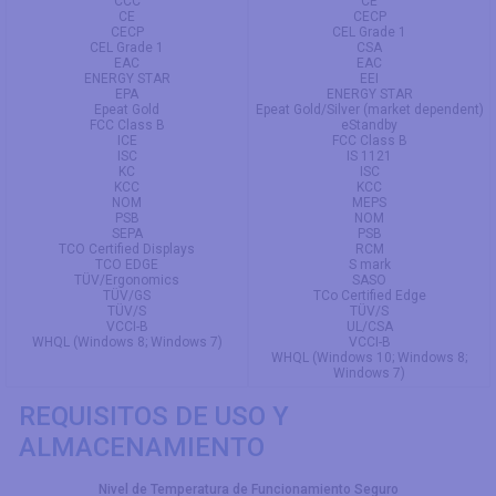
CCC
CE
CE
CECP
CECP
CEL Grade 1
CEL Grade 1
CSA
EAC
EAC
ENERGY STAR
EEI
EPA
ENERGY STAR
Epeat Gold
Epeat Gold/Silver (market dependent)
FCC Class B
eStandby
ICE
FCC Class B
ISC
IS 1121
KC
ISC
KCC
KCC
NOM
MEPS
PSB
NOM
SEPA
PSB
TCO Certified Displays
RCM
TCO EDGE
S mark
TÜV/Ergonomics
SASO
TÜV/GS
TCo Certified Edge
TÜV/S
TÜV/S
VCCI-B
UL/CSA
WHQL (Windows 8; Windows 7)
VCCI-B
WHQL (Windows 10; Windows 8;
Windows 7)
REQUISITOS DE USO Y
ALMACENAMIENTO
Nivel de Temperatura de Funcionamiento Seguro