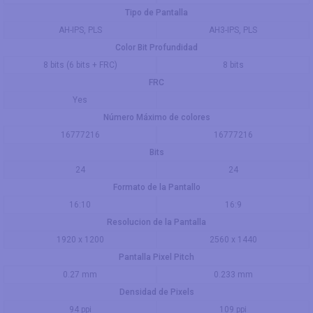
Tipo de Pantalla
AH-IPS, PLS
AH3-IPS, PLS
Color Bit Profundidad
8 bits (6 bits + FRC)
8 bits
FRC
Yes
Número Máximo de colores
16777216
16777216
Bits
24
24
Formato de la Pantallo
16:10
16:9
Resolucion de la Pantalla
1920 x 1200
2560 x 1440
Pantalla Pixel Pitch
0.27 mm
0.233 mm
Densidad de Pixels
94 ppi
109 ppi