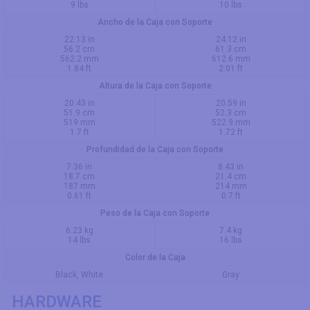
9 lbs
10 lbs
Ancho de la Caja con Soporte
22.13 in
24.12 in
56.2 cm
61.3 cm
562.2 mm
612.6 mm
1.84 ft
2.01 ft
Altura de la Caja con Soporte
20.43 in
20.59 in
51.9 cm
52.3 cm
519 mm
522.9 mm
1.7 ft
1.72 ft
Profundidad de la Caja con Soporte
7.36 in
8.43 in
18.7 cm
21.4 cm
187 mm
214 mm
0.61 ft
0.7 ft
Peso de la Caja con Soporte
6.23 kg
7.4 kg
14 lbs
16 lbs
Color de la Caja
Black, White
Gray
HARDWARE