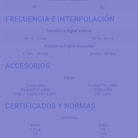
30 °
22 °
FRECUENCIA E INTERPOLACIÓN
Frecuencia Digital Vertical
50 Hz - 60 Hz
50 Hz - 60 Hz
Frecuencia Digital Horizontal
31 kHz - 80 kHz
30 kHz - 90 kHz
ACCESORIOS
Extras
D-sub cable
DisplayPort cable
DisplayPort cable
HDMI cable
USB 2.0 upstream cable
USB cable
CERTIFICADOS Y NORMAS
Licencias
BSMI
BSMI
C-Tick
CB
CB
CCC