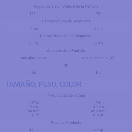
Ángulo de Visión Vertical de la Pantalla
178 °
178 °
Tiempo Mínimo de Respuesta
7 ms
5 ms
Tiempo Promedio de Respuesta
15 ms
12 ms
Acabado de la Pantalla
Anti-glare/Matte
Anti-glare/Matte (3H)
3D
No
No
TAMAÑO, PESO, COLOR
Profundidad de la Caja
1.97 in
1.94 in
5 cm
4.9 cm
50 mm
49.3 mm
0.16 ft
0.16 ft
Peso del Producto
4.2 kg
4.6 kg