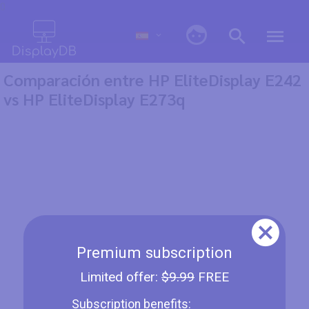
0
Comparación entre HP EliteDisplay E242
vs HP EliteDisplay E273q
Premium subscription
Limited offer:
$9.99
FREE
Subscription benefits: