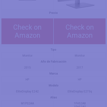
Precio
Check on
Check on
Amazon
Amazon
Tipo
Monitor
Monitor
Año de Fabricación
2015
2017
Marca
HP
HP
Modelo
EliteDisplay E242
EliteDisplay E273q
Alias
M1P02AA
1FH52A8
1FH52AS