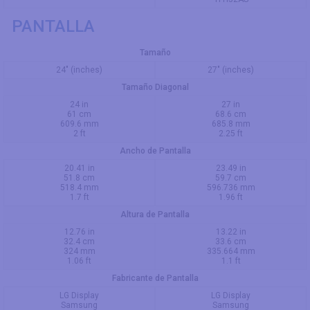
PANTALLA
Tamaño
24" (inches)
27" (inches)
Tamaño Diagonal
24 in
27 in
61 cm
68.6 cm
609.6 mm
685.8 mm
2 ft
2.25 ft
Ancho de Pantalla
20.41 in
23.49 in
51.8 cm
59.7 cm
518.4 mm
596.736 mm
1.7 ft
1.96 ft
Altura de Pantalla
12.76 in
13.22 in
32.4 cm
33.6 cm
324 mm
335.664 mm
1.06 ft
1.1 ft
Fabricante de Pantalla
LG Display
LG Display
Samsung
Samsung