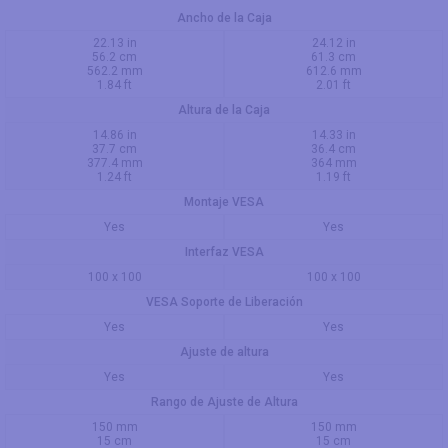
Ancho de la Caja
22.13 in
24.12 in
56.2 cm
61.3 cm
562.2 mm
612.6 mm
1.84 ft
2.01 ft
Altura de la Caja
14.86 in
14.33 in
37.7 cm
36.4 cm
377.4 mm
364 mm
1.24 ft
1.19 ft
Montaje VESA
Yes
Yes
Interfaz VESA
100 x 100
100 x 100
VESA Soporte de Liberación
Yes
Yes
Ajuste de altura
Yes
Yes
Rango de Ajuste de Altura
150 mm
150 mm
15 cm
15 cm