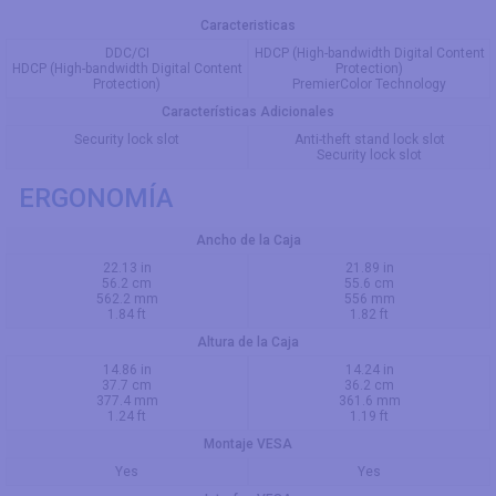
Caracteristicas
DDC/CI
HDCP (High-bandwidth Digital Content
HDCP (High-bandwidth Digital Content
Protection)
Protection)
PremierColor Technology
Características Adicionales
Security lock slot
Anti-theft stand lock slot
Security lock slot
ERGONOMÍA
Ancho de la Caja
22.13 in
21.89 in
56.2 cm
55.6 cm
562.2 mm
556 mm
1.84 ft
1.82 ft
Altura de la Caja
14.86 in
14.24 in
37.7 cm
36.2 cm
377.4 mm
361.6 mm
1.24 ft
1.19 ft
Montaje VESA
Yes
Yes