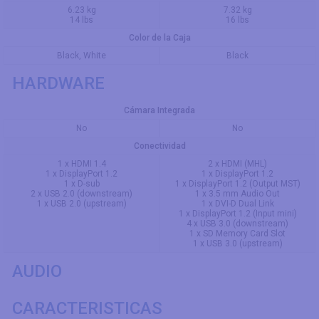
6.23 kg
7.32 kg
14 lbs
16 lbs
Color de la Caja
Black, White
Black
HARDWARE
Cámara Integrada
No
No
Conectividad
1 x HDMI 1.4
2 x HDMI (MHL)
1 x DisplayPort 1.2
1 x DisplayPort 1.2
1 x D-sub
1 x DisplayPort 1.2 (Output MST)
2 x USB 2.0 (downstream)
1 x 3.5 mm Audio Out
1 x USB 2.0 (upstream)
1 x DVI-D Dual Link
1 x DisplayPort 1.2 (Input mini)
4 x USB 3.0 (downstream)
1 x SD Memory Card Slot
1 x USB 3.0 (upstream)
AUDIO
CARACTERISTICAS