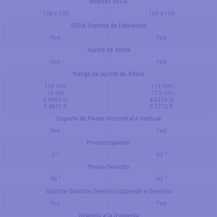
Interfaz VESA
100 x 100
100 x 100
VESA Soporte de Liberación
Yes
Yes
Ajuste de altura
Yes
Yes
Rango de Ajuste de Altura
150 mm
115 mm
15 cm
11.5 cm
5.9055 in
4.5276 in
0.4921 ft
0.3773 ft
Soporte de Pivote Horizontal o Vertical
Yes
Yes
Pivote Izquierdo
0 °
90 °
Pivote Derecho
90 °
90 °
Soporte Giratorio Derecho Izquierdo o Derecho
Yes
Yes
Giratorio a la Izquierda