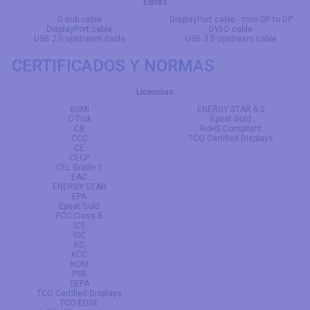
Extras
D-sub cable
DisplayPort cable - mini-DP to DP
DisplayPort cable
DVI-D cable
USB 2.0 upstream cable
USB 3.0 upstream cable
CERTIFICADOS Y NORMAS
Licencias
BSMI
ENERGY STAR 6.0
C-Tick
Epeat Gold
CB
RoHS Compliant
CCC
TCO Certified Displays
CE
CECP
CEL Grade 1
EAC
ENERGY STAR
EPA
Epeat Gold
FCC Class B
ICE
ISC
KC
KCC
NOM
PSB
SEPA
TCO Certified Displays
TCO EDGE