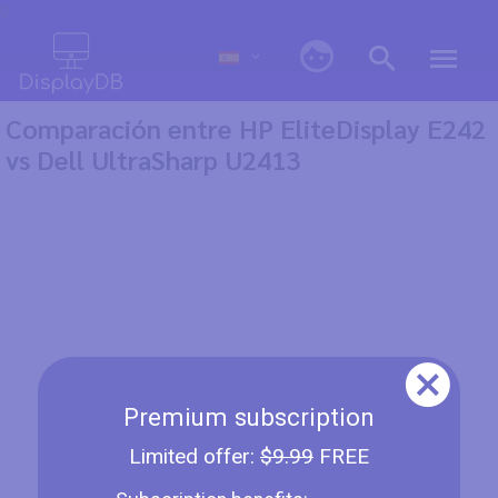
0
Comparación entre HP EliteDisplay E242
vs Dell UltraSharp U2413
Premium subscription
Limited offer:
$9.99
FREE