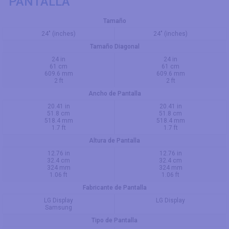
PANTALLA
Tamaño
24" (inches)
24" (inches)
Tamaño Diagonal
24 in
24 in
61 cm
61 cm
609.6 mm
609.6 mm
2 ft
2 ft
Ancho de Pantalla
20.41 in
20.41 in
51.8 cm
51.8 cm
518.4 mm
518.4 mm
1.7 ft
1.7 ft
Altura de Pantalla
12.76 in
12.76 in
32.4 cm
32.4 cm
324 mm
324 mm
1.06 ft
1.06 ft
Fabricante de Pantalla
LG Display
LG Display
Samsung
Tipo de Pantalla