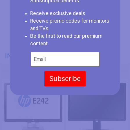
Subscription benefits:
Receive exclusive deals
Receive promo codes for monitors
and TVs
Be the first to read our premium
content
INFORMACIÓN GENERAL
Modelo
HP EliteDisplay E242
Dell UltraSharp U2413
Subscribe