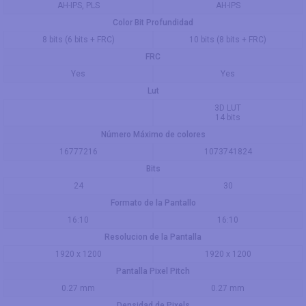
AH-IPS, PLS
AH-IPS
Color Bit Profundidad
8 bits (6 bits + FRC)
10 bits (8 bits + FRC)
FRC
Yes
Yes
Lut
3D LUT
14 bits
Número Máximo de colores
16777216
1073741824
Bits
24
30
Formato de la Pantallo
16:10
16:10
Resolucion de la Pantalla
1920 x 1200
1920 x 1200
Pantalla Pixel Pitch
0.27 mm
0.27 mm
Densidad de Pixels