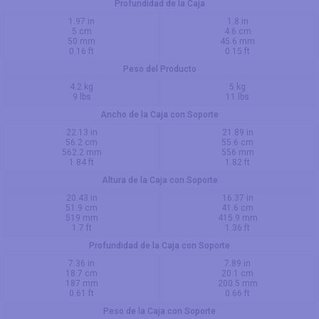
Profundidad de la Caja
1.97 in
1.8 in
5 cm
4.6 cm
50 mm
45.6 mm
0.16 ft
0.15 ft
Peso del Producto
4.2 kg
5 kg
9 lbs
11 lbs
Ancho de la Caja con Soporte
22.13 in
21.89 in
56.2 cm
55.6 cm
562.2 mm
556 mm
1.84 ft
1.82 ft
Altura de la Caja con Soporte
20.43 in
16.37 in
51.9 cm
41.6 cm
519 mm
415.9 mm
1.7 ft
1.36 ft
Profundidad de la Caja con Soporte
7.36 in
7.89 in
18.7 cm
20.1 cm
187 mm
200.5 mm
0.61 ft
0.66 ft
Peso de la Caja con Soporte