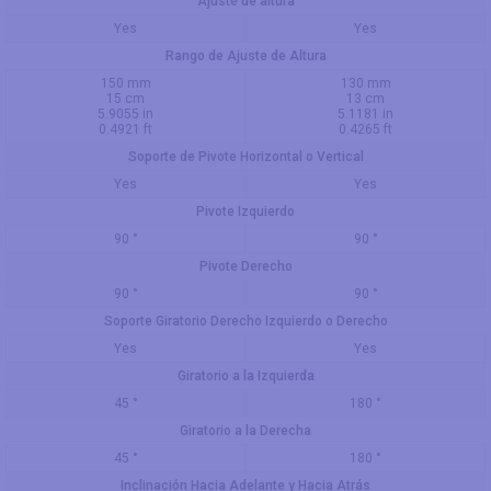
Ajuste de altura
Yes
Yes
Rango de Ajuste de Altura
150 mm
130 mm
15 cm
13 cm
5.9055 in
5.1181 in
0.4921 ft
0.4265 ft
Soporte de Pivote Horizontal o Vertical
Yes
Yes
Pivote Izquierdo
90 °
90 °
Pivote Derecho
90 °
90 °
Soporte Giratorio Derecho Izquierdo o Derecho
Yes
Yes
Giratorio a la Izquierda
45 °
180 °
Giratorio a la Derecha
45 °
180 °
Inclinación Hacia Adelante y Hacia Atrás