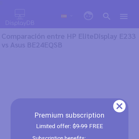
0
Comparación entre HP EliteDisplay E233
vs Asus BE24EQSB
Premium subscription
Limited offer:
$9.99
FREE
Subscription benefits: