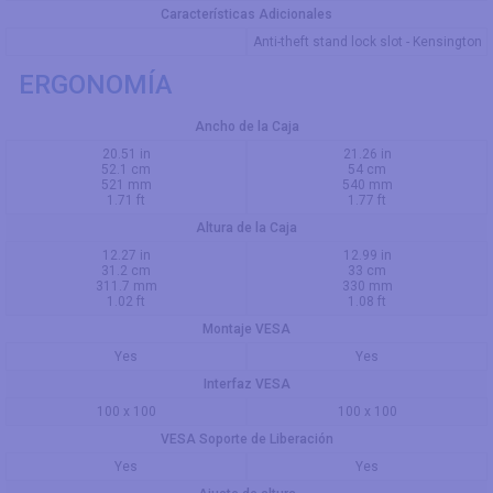
Características Adicionales
Anti-theft stand lock slot - Kensington
ERGONOMÍA
Ancho de la Caja
20.51 in
21.26 in
52.1 cm
54 cm
521 mm
540 mm
1.71 ft
1.77 ft
Altura de la Caja
12.27 in
12.99 in
31.2 cm
33 cm
311.7 mm
330 mm
1.02 ft
1.08 ft
Montaje VESA
Yes
Yes
Interfaz VESA
100 x 100
100 x 100
VESA Soporte de Liberación
Yes
Yes