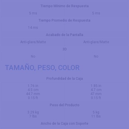
Tiempo Mínimo de Respuesta
5 ms
5 ms
Tiempo Promedio de Respuesta
14 ms
Acabado de la Pantalla
Anti-glare/Matte
Anti-glare/Matte
3D
No
No
TAMAÑO, PESO, COLOR
Profundidad de la Caja
1.76 in
1.85 in
4.5 cm
4.7 cm
44.7 mm
47 mm
0.15 ft
0.15 ft
Peso del Producto
3.29 kg
5 kg
7 lbs
11 lbs
Ancho de la Caja con Soporte