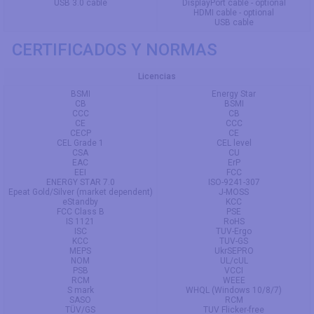
USB 3.0 cable
DisplayPort cable - optional
HDMI cable - optional
USB cable
CERTIFICADOS Y NORMAS
Licencias
BSMI
Energy Star
CB
BSMI
CCC
CB
CE
CCC
CECP
CE
CEL Grade 1
CEL level
CSA
CU
EAC
ErP
EEI
FCC
ENERGY STAR 7.0
ISO-9241-307
Epeat Gold/Silver (market dependent)
J-MOSS
eStandby
KCC
FCC Class B
PSE
IS 1121
RoHS
ISC
TUV-Ergo
KCC
TUV-GS
MEPS
UkrSEPRO
NOM
UL/cUL
PSB
VCCI
RCM
WEEE
S mark
WHQL (Windows 10/8/7)
SASO
RCM
TÜV/GS
TUV Flicker-free