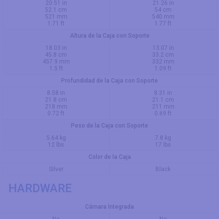
20.51 in
21.26 in
52.1 cm
54 cm
521 mm
540 mm
1.71 ft
1.77 ft
Altura de la Caja con Soporte
18.03 in
13.07 in
45.8 cm
33.2 cm
457.9 mm
332 mm
1.5 ft
1.09 ft
Profundidad de la Caja con Soporte
8.58 in
8.31 in
21.8 cm
21.1 cm
218 mm
211 mm
0.72 ft
0.69 ft
Peso de la Caja con Soporte
5.64 kg
7.8 kg
12 lbs
17 lbs
Color de la Caja
Silver
Black
HARDWARE
Cámara Integrada