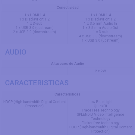
No
No
Conectividad
1 x HDMI 1.4
1 x HDMI 1.4
1 x DisplayPort 1.2
1 x DisplayPort 1.2
1 x D-sub
1 x 3.5 mm Audio In
1 x USB 3.0 (upstream)
1 x 3.5 mm Audio Out
2 x USB 3.0 (downstream)
1 x D-sub
4 x USB 3.0 (downstream)
1 x USB 3.0 (upstream)
AUDIO
Altavoces de Audio
2 x 2W
CARACTERISTICAS
Caracteristicas
HDCP (High-bandwidth Digital Content
Low Blue Light
Protection)
QuickFit
Trace Free Technology
SPLENDID Video Intelligence
Technology
Flicker-free technology
HDCP (High-bandwidth Digital Content
Protection)