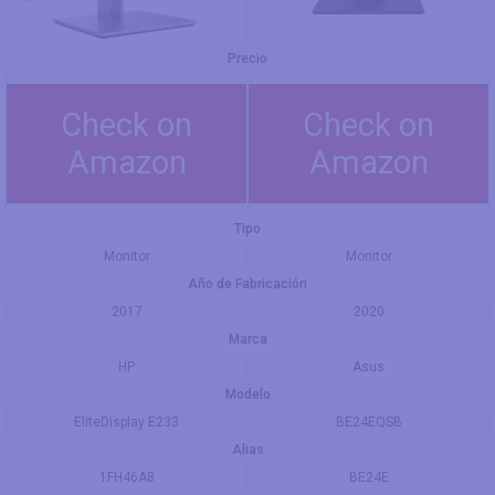
Precio
Check on
Check on
Amazon
Amazon
Tipo
Monitor
Monitor
Año de Fabricación
2017
2020
Marca
HP
Asus
Modelo
EliteDisplay E233
BE24EQSB
Alias
1FH46A8
BE24E