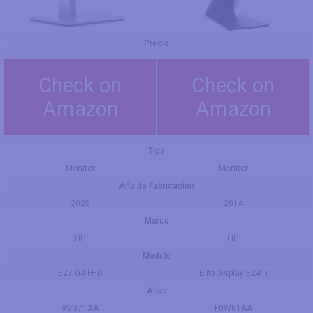
Precio
Check on
Check on
Amazon
Amazon
Tipo
Monitor
Monitor
Año de Fabricación
2020
2014
Marca
HP
HP
Modelo
E27 G4 FHD
EliteDisplay E241i
Alias
9VG71AA
F0W81AA