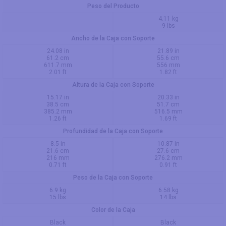
Peso del Producto
4.11 kg
9 lbs
Ancho de la Caja con Soporte
24.08 in
21.89 in
61.2 cm
55.6 cm
611.7 mm
556 mm
2.01 ft
1.82 ft
Altura de la Caja con Soporte
15.17 in
20.33 in
38.5 cm
51.7 cm
385.2 mm
516.5 mm
1.26 ft
1.69 ft
Profundidad de la Caja con Soporte
8.5 in
10.87 in
21.6 cm
27.6 cm
216 mm
276.2 mm
0.71 ft
0.91 ft
Peso de la Caja con Soporte
6.9 kg
6.58 kg
15 lbs
14 lbs
Color de la Caja
Black
Black