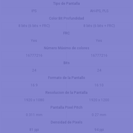
Tipo de Pantalla
IPS
AH-IPS, PLS
Color Bit Profundidad
8 bits (6 bits + FRC)
8 bits (6 bits + FRC)
FRC
Yes
Yes
Número Máximo de colores
16777216
16777216
Bits
24
24
Formato de la Pantallo
16:9
16:10
Resolucion de la Pantalla
1920 x 1080
1920 x 1200
Pantalla Pixel Pitch
0.311 mm
0.27 mm
Densidad de Pixels
81 ppi
94 ppi