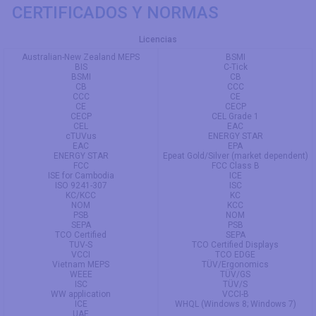
CERTIFICADOS Y NORMAS
Licencias
Australian-New Zealand MEPS
BSMI
BIS
C-Tick
BSMI
CB
CB
CCC
CCC
CE
CE
CECP
CECP
CEL Grade 1
CEL
EAC
cTUVus
ENERGY STAR
EAC
EPA
ENERGY STAR
Epeat Gold/Silver (market dependent)
FCC
FCC Class B
ISE for Cambodia
ICE
ISO 9241-307
ISC
KC/KCC
KC
NOM
KCC
PSB
NOM
SEPA
PSB
TCO Certified
SEPA
TUV-S
TCO Certified Displays
VCCI
TCO EDGE
Vietnam MEPS
TÜV/Ergonomics
WEEE
TÜV/GS
ISC
TÜV/S
WW application
VCCI-B
ICE
WHQL (Windows 8; Windows 7)
UAE