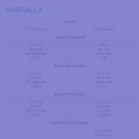
PANTALLA
Tamaño
27" (inches)
24" (inches)
Tamaño Diagonal
27.01 in
24 in
68.6 cm
61 cm
685.985 mm
609.6 mm
2.25 ft
2 ft
Ancho de Pantalla
23.54 in
20.41 in
59.8 cm
51.8 cm
597.888 mm
518.4 mm
1.96 ft
1.7 ft
Altura de Pantalla
13.24 in
12.76 in
33.6 cm
32.4 cm
336.312 mm
324 mm
1.1 ft
1.06 ft
Fabricante de Pantalla
LG Display
Samsung