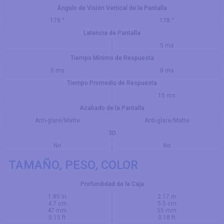
Ángulo de Visión Vertical de la Pantalla
178 °
178 °
Latencia de Pantalla
5 ms
Tiempo Mínimo de Respuesta
5 ms
8 ms
Tiempo Promedio de Respuesta
15 ms
Acabado de la Pantalla
Anti-glare/Matte
Anti-glare/Matte
3D
No
No
TAMAÑO, PESO, COLOR
Profundidad de la Caja
1.85 in
2.17 in
4.7 cm
5.5 cm
47 mm
55 mm
0.15 ft
0.18 ft