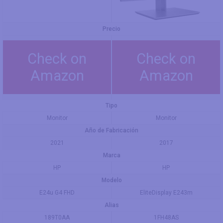
Precio
Check on
Check on
Amazon
Amazon
Tipo
Monitor
Monitor
Año de Fabricación
2021
2017
Marca
HP
HP
Modelo
E24u G4 FHD
EliteDisplay E243m
Alias
189T0AA
1FH48AS