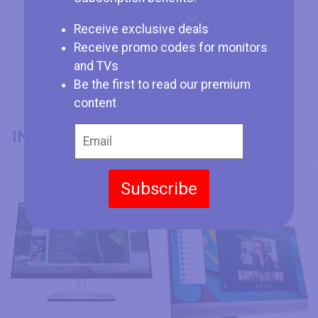
Receive exclusive deals
Receive promo codes for monitors
and TVs
Be the first to read our premium
content
INFORMACIÓN GENERAL
Modelo
HP E24u G4 FHD
HP EliteDisplay E243m
Subscribe