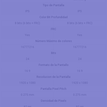
Tipo de Pantalla
IPS
IPS
Color Bit Profundidad
8 bits (6 bits + FRC)
8 bits (6 bits + FRC)
FRC
Yes
Yes
Número Máximo de colores
16777216
16777216
Bits
24
24
Formato de la Pantallo
16:9
16:9
Resolucion de la Pantalla
1920 x 1080
1920 x 1080
Pantalla Pixel Pitch
0.275 mm
0.275 mm
Densidad de Pixels
92 ppi
92 ppi