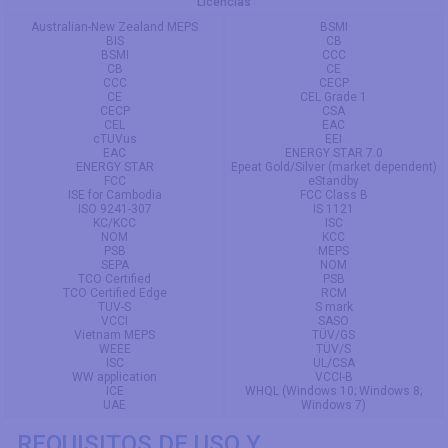
Licencias
Australian-New Zealand MEPS
BSMI
BIS
CB
BSMI
CCC
CB
CE
CCC
CECP
CE
CEL Grade 1
CECP
CSA
CEL
EAC
cTUVus
EEI
EAC
ENERGY STAR 7.0
ENERGY STAR
Epeat Gold/Silver (market dependent)
FCC
eStandby
ISE for Cambodia
FCC Class B
ISO 9241-307
IS 1121
KC/KCC
ISC
NOM
KCC
PSB
MEPS
SEPA
NOM
TCO Certified
PSB
TCO Certified Edge
RCM
TUV-S
S mark
VCCI
SASO
Vietnam MEPS
TÜV/GS
WEEE
TÜV/S
ISC
UL/CSA
WW application
VCCI-B
ICE
WHQL (Windows 10; Windows 8;
UAE
Windows 7)
REQUISITOS DE USO Y