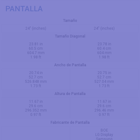
PANTALLA
Tamaño
24" (inches)
24" (inches)
Tamaño Diagonal
23.81 in
23.78 in
60.5 cm
60.4 cm
604.7 mm
604 mm
1.98 ft
1.98 ft
Ancho de Pantalla
20.74 in
20.75 in
52.7 cm
52.7 cm
526.848 mm
527.04 mm
1.73 ft
1.73 ft
Altura de Pantalla
11.67 in
11.67 in
29.6 cm
29.6 cm
296.352 mm
296.46 mm
0.97 ft
0.97 ft
Fabricante de Pantalla
BOE
LG Display
Samsung