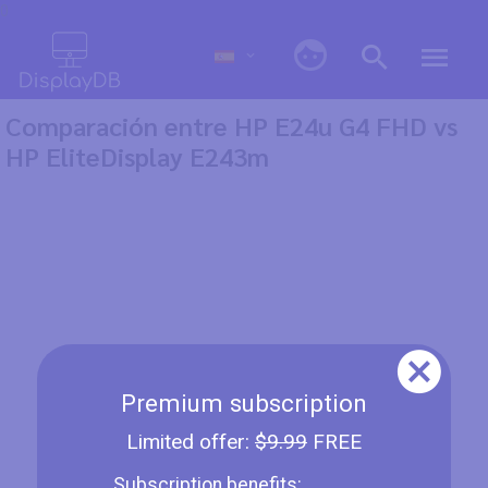
0
Comparación entre HP E24u G4 FHD vs
HP EliteDisplay E243m
Premium subscription
Limited offer:
$9.99
FREE
Subscription benefits: