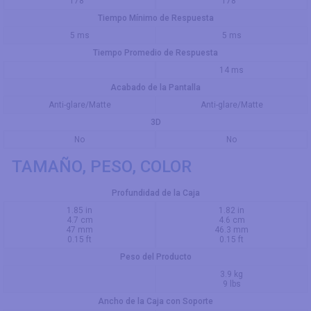
178 °
178 °
Tiempo Mínimo de Respuesta
5 ms
5 ms
Tiempo Promedio de Respuesta
14 ms
Acabado de la Pantalla
Anti-glare/Matte
Anti-glare/Matte
3D
No
No
TAMAÑO, PESO, COLOR
Profundidad de la Caja
1.85 in
1.82 in
4.7 cm
4.6 cm
47 mm
46.3 mm
0.15 ft
0.15 ft
Peso del Producto
3.9 kg
9 lbs
Ancho de la Caja con Soporte