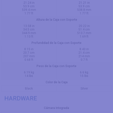
21.24 in
21.21 in
53.9 cm
53.9 cm
539.4 mm
538.8 mm
1.77 ft
1.77 ft
Altura de la Caja con Soporte
13.58 in
20.22 in
34.5 cm
51.4 cm
344.9 mm
513.7 mm
1.13 ft
1.69 ft
Profundidad de la Caja con Soporte
8.15 in
8.43 in
20.7 cm
21.4 cm
207 mm
214 mm
0.68 ft
0.7 ft
Peso de la Caja con Soporte
6.19 kg
6.6 kg
14 lbs
15 lbs
Color de la Caja
Black
Silver
HARDWARE
Cámara Integrada