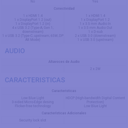
No
Yes
Conectividad
1 x HDMI 1.4
1 x HDMI 1.4
1 x DisplayPort 1.2 (out)
1 x DisplayPort 1.2
1 x DisplayPort 1.2 (in)
1 x 3.5 mm Audio In
4 x USB 3.2 (Type-A; Gen 1;
1 x 3.5 mm Audio Out
downstream)
1 x D-sub
1 x USB 3.2 (Type-C; upstream; 65W; DP
2 x USB 3.0 (downstream)
Alt Mode)
1 x USB 3.0 (upstream)
AUDIO
Altavoces de Audio
2 x 2W
CARACTERISTICAS
Caracteristicas
Low Blue Light
HDCP (High-bandwidth Digital Content
3-sided Micro-Edge desing
Protection)
Flicker-free technology
Low Blue Light
Características Adicionales
Security lock slot