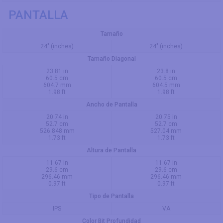
PANTALLA
Tamaño
24" (inches)
24" (inches)
Tamaño Diagonal
23.81 in
23.8 in
60.5 cm
60.5 cm
604.7 mm
604.5 mm
1.98 ft
1.98 ft
Ancho de Pantalla
20.74 in
20.75 in
52.7 cm
52.7 cm
526.848 mm
527.04 mm
1.73 ft
1.73 ft
Altura de Pantalla
11.67 in
11.67 in
29.6 cm
29.6 cm
296.46 mm
296.46 mm
0.97 ft
0.97 ft
Tipo de Pantalla
IPS
VA
Color Bit Profundidad