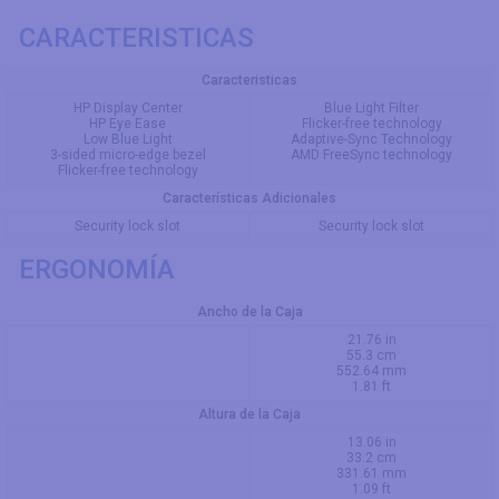
CARACTERISTICAS
Caracteristicas
HP Display Center
Blue Light Filter
HP Eye Ease
Flicker-free technology
Low Blue Light
Adaptive-Sync Technology
3-sided micro-edge bezel
AMD FreeSync technology
Flicker-free technology
Características Adicionales
Security lock slot
Security lock slot
ERGONOMÍA
Ancho de la Caja
21.76 in
55.3 cm
552.64 mm
1.81 ft
Altura de la Caja
13.06 in
33.2 cm
331.61 mm
1.09 ft