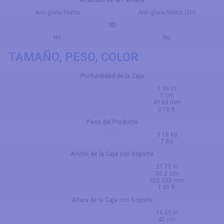
Anti-glare/Matte
Anti-glare/Matte (3H)
3D
No
No
TAMAÑO, PESO, COLOR
Profundidad de la Caja
1.96 in
5 cm
49.69 mm
0.16 ft
Peso del Producto
3.18 kg
7 lbs
Ancho de la Caja con Soporte
21.75 in
55.2 cm
552.335 mm
1.81 ft
Altura de la Caja con Soporte
16.55 in
42 cm