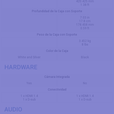
420.425 mm
1.38 ft
Profundidad de la Caja con Soporte
7.03 in
17.8 cm
178.458 mm
0.59 ft
Peso de la Caja con Soporte
3.452 kg
8 lbs
Color de la Caja
White and Silver
Black
HARDWARE
Cámara Integrada
Yes
No
Conectividad
1 x HDMI 1.4
1 x HDMI 1.4
1 x D-sub
1 x D-sub
AUDIO