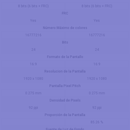
8 bits (6 bits + FRC)
8 bits (6 bits + FRC)
FRC
Yes
Yes
Número Máximo de colores
16777216
16777216
Bits
24
24
Formato de la Pantallo
16:9
16:9
Resolucion de la Pantalla
1920 x 1080
1920 x 1080
Pantalla Pixel Pitch
0.275 mm
0.275 mm
Densidad de Pixels
92 ppi
92 ppi
Proporción de la Pantalla
85.26 %
Fuente de Luz de Fondo