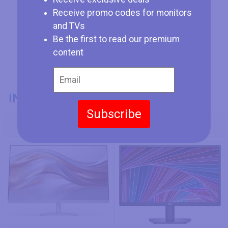
Receive promo codes for monitors
and TVs
Be the first to read our premium
content
INFORMACIÓN GENERAL
Subscribe
Modelo
HP 524sw
Dell SE2422H