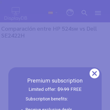
0
Comparación entre HP 524sw vs Dell
SE2422H
Premium subscription
Limited offer:
$9.99
FREE
Subscription benefits:
Receive exclusive deals