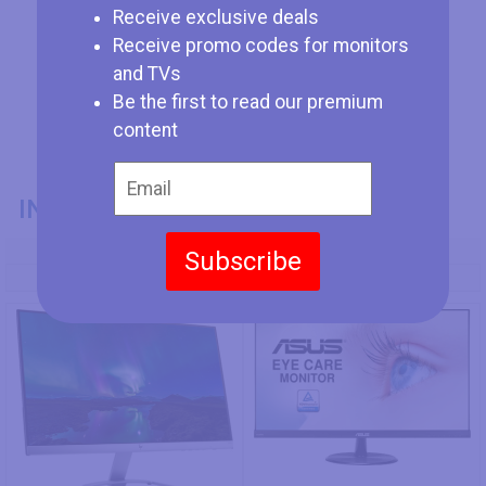
Receive exclusive deals
Receive promo codes for monitors
and TVs
Be the first to read our premium
content
INFORMACIÓN GENERAL
Modelo
Subscribe
HP 24es
Asus VP249HE