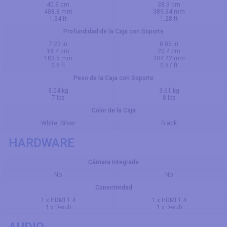
40.9 cm
38.9 cm
408.8 mm
389.34 mm
1.34 ft
1.28 ft
Profundidad de la Caja con Soporte
7.22 in
8.05 in
18.4 cm
20.4 cm
183.5 mm
204.42 mm
0.6 ft
0.67 ft
Peso de la Caja con Soporte
3.04 kg
3.61 kg
7 lbs
8 lbs
Color de la Caja
White, Silver
Black
HARDWARE
Cámara Integrada
No
No
Conectividad
1 x HDMI 1.4
1 x HDMI 1.4
1 x D-sub
1 x D-sub
AUDIO