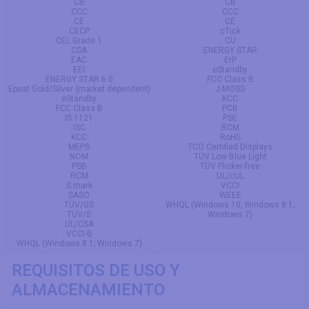
CB
CB
CCC
CCC
CE
CE
CECP
cTick
CEL Grade 1
CU
CSA
ENERGY STAR
EAC
ErP
EEI
eStandby
ENERGY STAR 6.0
FCC Class B
Epeat Gold/Silver (market dependent)
J-MOSS
eStandby
KCC
FCC Class B
PCB
IS 1121
PSE
ISC
RCM
KCC
RoHS
MEPS
TCO Certified Displays
NOM
TÜV Low Blue Light
PSB
TÜV Flicker-free
RCM
UL/cUL
S mark
VCCI
SASO
WEEE
TÜV/GS
WHQL (Windows 10; Windows 8.1;
TÜV/S
Windows 7)
UL/CSA
VCCI-B
WHQL (Windows 8.1; Windows 7)
REQUISITOS DE USO Y
ALMACENAMIENTO