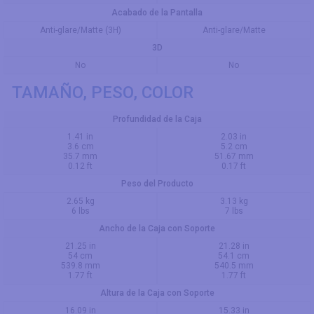
Acabado de la Pantalla
Anti-glare/Matte (3H)
Anti-glare/Matte
3D
No
No
TAMAÑO, PESO, COLOR
Profundidad de la Caja
1.41 in
2.03 in
3.6 cm
5.2 cm
35.7 mm
51.67 mm
0.12 ft
0.17 ft
Peso del Producto
2.65 kg
3.13 kg
6 lbs
7 lbs
Ancho de la Caja con Soporte
21.25 in
21.28 in
54 cm
54.1 cm
539.8 mm
540.5 mm
1.77 ft
1.77 ft
Altura de la Caja con Soporte
16.09 in
15.33 in