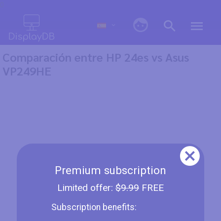
0
Comparación entre HP 24es vs Asus
VP249HE
Premium subscription
Limited offer:
$9.99
FREE
Subscription benefits: