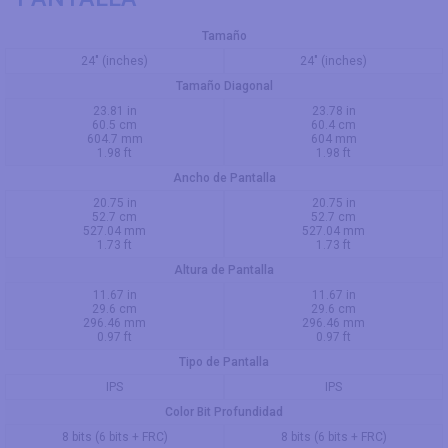
Tamaño
24" (inches)
24" (inches)
Tamaño Diagonal
23.81 in
23.78 in
60.5 cm
60.4 cm
604.7 mm
604 mm
1.98 ft
1.98 ft
Ancho de Pantalla
20.75 in
20.75 in
52.7 cm
52.7 cm
527.04 mm
527.04 mm
1.73 ft
1.73 ft
Altura de Pantalla
11.67 in
11.67 in
29.6 cm
29.6 cm
296.46 mm
296.46 mm
0.97 ft
0.97 ft
Tipo de Pantalla
IPS
IPS
Color Bit Profundidad
8 bits (6 bits + FRC)
8 bits (6 bits + FRC)