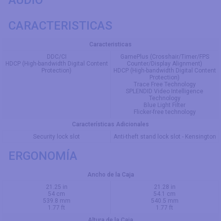
CARACTERISTICAS
Caracteristicas
DDC/CI
GamePlus (Crosshair/Timer/FPS
HDCP (High-bandwidth Digital Content
Counter/Display Alignment)
Protection)
HDCP (High-bandwidth Digital Content
Protection)
Trace Free Technology
SPLENDID Video Intelligence
Technology
Blue Light Filter
Flicker-free technology
Características Adicionales
Security lock slot
Anti-theft stand lock slot - Kensington
ERGONOMÍA
Ancho de la Caja
21.25 in
21.28 in
54 cm
54.1 cm
539.8 mm
540.5 mm
1.77 ft
1.77 ft
Altura de la Caja