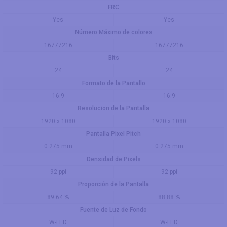
FRC
Yes
Yes
Número Máximo de colores
16777216
16777216
Bits
24
24
Formato de la Pantallo
16:9
16:9
Resolucion de la Pantalla
1920 x 1080
1920 x 1080
Pantalla Pixel Pitch
0.275 mm
0.275 mm
Densidad de Pixels
92 ppi
92 ppi
Proporción de la Pantalla
89.64 %
88.88 %
Fuente de Luz de Fondo
W-LED
W-LED