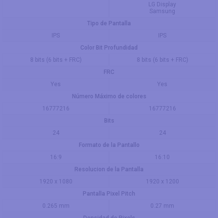
LG Display
Samsung
Tipo de Pantalla
IPS
IPS
Color Bit Profundidad
8 bits (6 bits + FRC)
8 bits (6 bits + FRC)
FRC
Yes
Yes
Número Máximo de colores
16777216
16777216
Bits
24
24
Formato de la Pantallo
16:9
16:10
Resolucion de la Pantalla
1920 x 1080
1920 x 1200
Pantalla Pixel Pitch
0.265 mm
0.27 mm
Densidad de Pixels