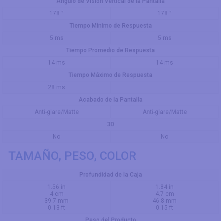
Ángulo de Visión Vertical de la Pantalla
178 °
178 °
Tiempo Mínimo de Respuesta
5 ms
5 ms
Tiempo Promedio de Respuesta
14 ms
14 ms
Tiempo Máximo de Respuesta
28 ms
Acabado de la Pantalla
Anti-glare/Matte
Anti-glare/Matte
3D
No
No
TAMAÑO, PESO, COLOR
Profundidad de la Caja
1.56 in
1.84 in
4 cm
4.7 cm
39.7 mm
46.8 mm
0.13 ft
0.15 ft
Peso del Producto