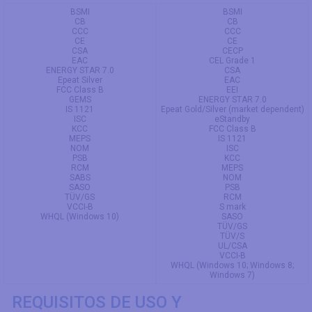
BSMI
BSMI
CB
CB
CCC
CCC
CE
CE
CSA
CECP
EAC
CEL Grade 1
ENERGY STAR 7.0
CSA
Epeat Silver
EAC
FCC Class B
EEI
GEMS
ENERGY STAR 7.0
IS 1121
Epeat Gold/Silver (market dependent)
ISC
eStandby
KCC
FCC Class B
MEPS
IS 1121
NOM
ISC
PSB
KCC
RCM
MEPS
SABS
NOM
SASO
PSB
TÜV/GS
RCM
VCCI-B
S mark
WHQL (Windows 10)
SASO
TÜV/GS
TÜV/S
UL/CSA
VCCI-B
WHQL (Windows 10; Windows 8;
Windows 7)
REQUISITOS DE USO Y