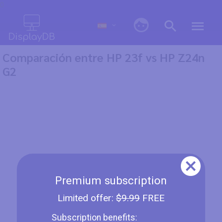
0
Comparación entre HP 23f vs HP Z24n
G2
Premium subscription
Limited offer:
$9.99
FREE
Subscription benefits: