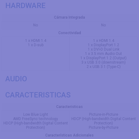
HARDWARE
Cámara Integrada
No
No
Conectividad
1 x HDMI 1.4
1 x HDMI 1.4
1 x D-sub
1 x DisplayPort 1.2
1 x DVI-D Dual Link
1 x 3.5 mm Audio Out
1 x DisplayPort 1.2 (Output)
3 x USB 3.0 (downstream)
2 x USB 3.1 (Type-C)
AUDIO
CARACTERISTICAS
Caracteristicas
Low Blue Light
Picture-in-Picture
AMD FreeSync technology
HDCP (High-bandwidth Digital Content
HDCP (High-bandwidth Digital Content
Protection)
Protection)
Picture-by-Picture
Características Adicionales