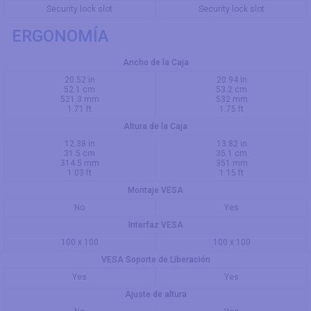
Security lock slot
Security lock slot
ERGONOMÍA
Ancho de la Caja
20.52 in
20.94 in
52.1 cm
53.2 cm
521.3 mm
532 mm
1.71 ft
1.75 ft
Altura de la Caja
12.38 in
13.82 in
31.5 cm
35.1 cm
314.5 mm
351 mm
1.03 ft
1.15 ft
Montaje VESA
No
Yes
Interfaz VESA
100 x 100
100 x 100
VESA Soporte de Liberación
Yes
Yes
Ajuste de altura