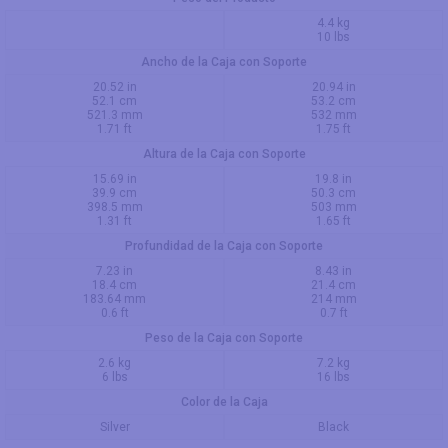
4.4 kg
10 lbs
Ancho de la Caja con Soporte
20.52 in
20.94 in
52.1 cm
53.2 cm
521.3 mm
532 mm
1.71 ft
1.75 ft
Altura de la Caja con Soporte
15.69 in
19.8 in
39.9 cm
50.3 cm
398.5 mm
503 mm
1.31 ft
1.65 ft
Profundidad de la Caja con Soporte
7.23 in
8.43 in
18.4 cm
21.4 cm
183.64 mm
214 mm
0.6 ft
0.7 ft
Peso de la Caja con Soporte
2.6 kg
7.2 kg
6 lbs
16 lbs
Color de la Caja
Silver
Black