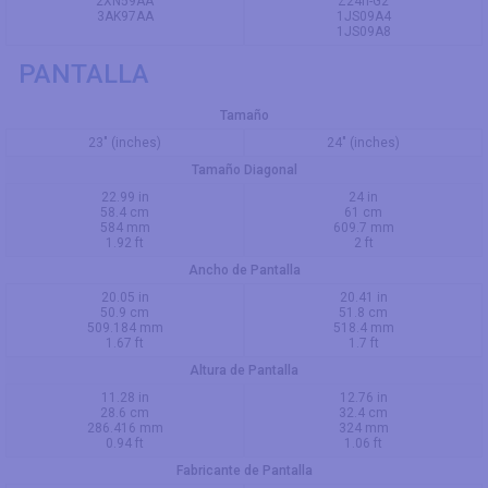
2XN59AA
Z24n-G2
3AK97AA
1JS09A4
1JS09A8
PANTALLA
Tamaño
23" (inches)
24" (inches)
Tamaño Diagonal
22.99 in
24 in
58.4 cm
61 cm
584 mm
609.7 mm
1.92 ft
2 ft
Ancho de Pantalla
20.05 in
20.41 in
50.9 cm
51.8 cm
509.184 mm
518.4 mm
1.67 ft
1.7 ft
Altura de Pantalla
11.28 in
12.76 in
28.6 cm
32.4 cm
286.416 mm
324 mm
0.94 ft
1.06 ft
Fabricante de Pantalla