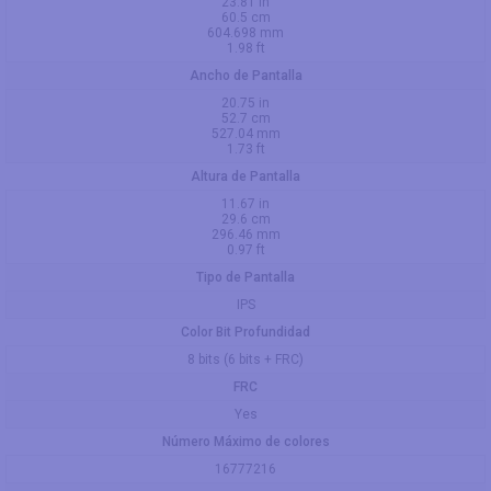
23.81 in
60.5 cm
604.698 mm
1.98 ft
Ancho de Pantalla
20.75 in
52.7 cm
527.04 mm
1.73 ft
Altura de Pantalla
11.67 in
29.6 cm
296.46 mm
0.97 ft
Tipo de Pantalla
IPS
Color Bit Profundidad
8 bits (6 bits + FRC)
FRC
Yes
Número Máximo de colores
16777216