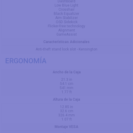
Dashboard
Low Blue Light
Crosshair
Black Equalizer
Aim Stabilizer
OSD Sidekick
Flicker-free technology
Alignment
GameAssist
Características Adicionales
Anti-theft stand lock slot - Kensington
ERGONOMÍA
Ancho de la Caja
21.3 in
54.1 cm
541 mm
1.77 ft
Altura de la Caja
12.85 in
32.6 cm
326.4 mm
1.07 ft
Montaje VESA