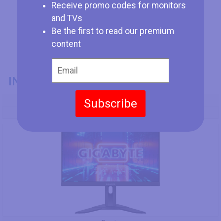
Receive promo codes for monitors
and TVs
Be the first to read our premium
content
INFORMACIÓN GENERAL
Modelo
Subscribe
Gigabyte G24F