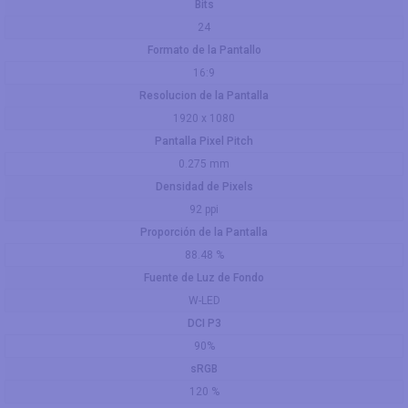
Bits
24
Formato de la Pantallo
16:9
Resolucion de la Pantalla
1920 x 1080
Pantalla Pixel Pitch
0.275 mm
Densidad de Pixels
92 ppi
Proporción de la Pantalla
88.48 %
Fuente de Luz de Fondo
W-LED
DCI P3
90%
sRGB
120 %