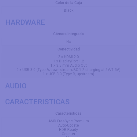
Color de la Caja
Black
HARDWARE
Cámara Integrada
No
Conectividad
2 x HDMI 2.0
1 x DisplayPort 1.2
1 x 3.5 mm Audio Out
2 x USB 3.0 (Type-A; downstream; BC 1.2 charging at 5V/1.5A)
1 x USB 3.0 (Type-B; upstream)
AUDIO
CARACTERISTICAS
Caracteristicas
AMD FreeSync Premium
Auto-Update
HDR Ready
Counter