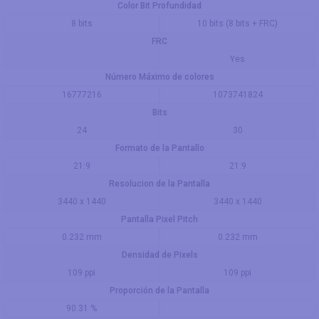
Color Bit Profundidad
8 bits
10 bits (8 bits + FRC)
FRC
Yes
Número Máximo de colores
16777216
1073741824
Bits
24
30
Formato de la Pantallo
21:9
21:9
Resolucion de la Pantalla
3440 x 1440
3440 x 1440
Pantalla Pixel Pitch
0.232 mm
0.232 mm
Densidad de Pixels
109 ppi
109 ppi
Proporción de la Pantalla
90.31 %