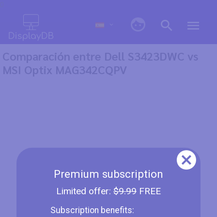
0
Comparación entre Dell S3423DWC vs
MSI Optix MAG342CQPV
Premium subscription
Limited offer:
$9.99
FREE
Subscription benefits: