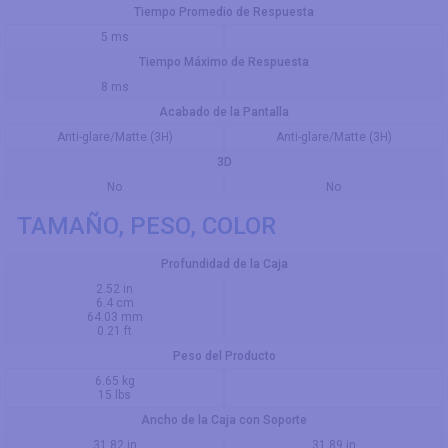
Tiempo Promedio de Respuesta
5 ms
Tiempo Máximo de Respuesta
8 ms
Acabado de la Pantalla
Anti-glare/Matte (3H)
Anti-glare/Matte (3H)
3D
No
No
TAMAÑO, PESO, COLOR
Profundidad de la Caja
2.52 in
6.4 cm
64.03 mm
0.21 ft
Peso del Producto
6.65 kg
15 lbs
Ancho de la Caja con Soporte
31.82 in
31.89 in