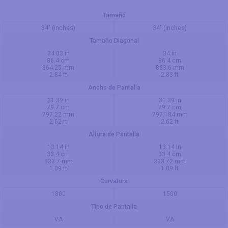
Tamaño
34" (inches)
34" (inches)
Tamaño Diagonal
34.03 in
34 in
86.4 cm
86.4 cm
864.25 mm
863.6 mm
2.84 ft
2.83 ft
Ancho de Pantalla
31.39 in
31.39 in
79.7 cm
79.7 cm
797.22 mm
797.184 mm
2.62 ft
2.62 ft
Altura de Pantalla
13.14 in
13.14 in
33.4 cm
33.4 cm
333.7 mm
333.72 mm
1.09 ft
1.09 ft
Curvatura
1800
1500
Tipo de Pantalla
VA
VA