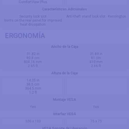
ComfortView Plus
Características Adicionales
Security lock slot
Anti-theft stand lock slot - Kensington
Vents on the rear panel for improved
heat dissipation
ERGONOMÍA
Ancho de la Caja
31.82 in
31.89 in
80.8 cm
81 cm
808.16 mm
810 mm
2.65 ft
2.66 ft
Altura de la Caja
14.35 in
36.5 cm
364.5 mm
1.2 ft
Montaje VESA
Yes
Yes
Interfaz VESA
100 x 100
75 x 75
VESA Soporte de Liberación