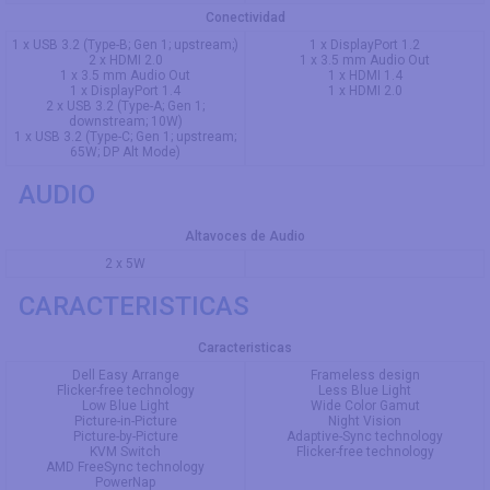
Conectividad
1 x USB 3.2 (Type-B; Gen 1; upstream;)
1 x DisplayPort 1.2
2 x HDMI 2.0
1 x 3.5 mm Audio Out
1 x 3.5 mm Audio Out
1 x HDMI 1.4
1 x DisplayPort 1.4
1 x HDMI 2.0
2 x USB 3.2 (Type-A; Gen 1;
downstream; 10W)
1 x USB 3.2 (Type-C; Gen 1; upstream;
65W; DP Alt Mode)
AUDIO
Altavoces de Audio
2 x 5W
CARACTERISTICAS
Caracteristicas
Dell Easy Arrange
Frameless design
Flicker-free technology
Less Blue Light
Low Blue Light
Wide Color Gamut
Picture-in-Picture
Night Vision
Picture-by-Picture
Adaptive-Sync technology
KVM Switch
Flicker-free technology
AMD FreeSync technology
PowerNap