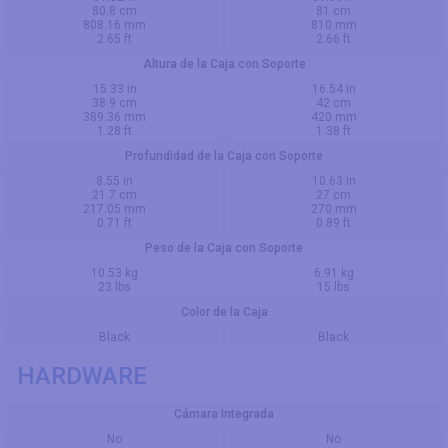
80.8 cm
81 cm
808.16 mm
810 mm
2.65 ft
2.66 ft
Altura de la Caja con Soporte
15.33 in
16.54 in
38.9 cm
42 cm
389.36 mm
420 mm
1.28 ft
1.38 ft
Profundidad de la Caja con Soporte
8.55 in
10.63 in
21.7 cm
27 cm
217.05 mm
270 mm
0.71 ft
0.89 ft
Peso de la Caja con Soporte
10.53 kg
6.91 kg
23 lbs
15 lbs
Color de la Caja
Black
Black
HARDWARE
Cámara Integrada
No
No