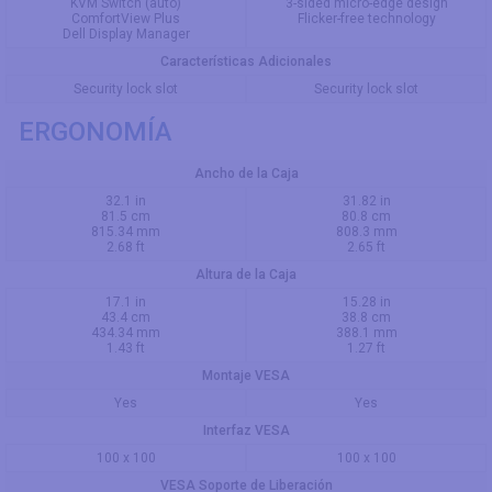
KVM Switch (auto)
3-sided micro-edge design
ComfortView Plus
Flicker-free technology
Dell Display Manager
Características Adicionales
Security lock slot
Security lock slot
ERGONOMÍA
Ancho de la Caja
32.1 in
31.82 in
81.5 cm
80.8 cm
815.34 mm
808.3 mm
2.68 ft
2.65 ft
Altura de la Caja
17.1 in
15.28 in
43.4 cm
38.8 cm
434.34 mm
388.1 mm
1.43 ft
1.27 ft
Montaje VESA
Yes
Yes
Interfaz VESA
100 x 100
100 x 100
VESA Soporte de Liberación