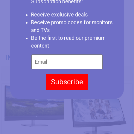
Subscription benefits:
Receive exclusive deals
Receive promo codes for monitors
and TVs
Be the first to read our premium
content
INFORMACIÓN GENERAL
Modelo
Dell C3422WE
HP E34m G4
Subscribe