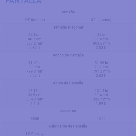
PANTALLA
Tamaño
34" (inches)
34" (inches)
Tamaño Diagonal
34.14 in
34 in
86.7 cm
86.4 cm
867.2 mm
863.6 mm
2.85 ft
2.83 ft
Ancho de Pantalla
31.49 in
31.39 in
80 cm
79.7 cm
799.8 mm
797.2 mm
2.62 ft
2.62 ft
Altura de Pantalla
13.18 in
13.14 in
33.5 cm
33.4 cm
334.8 mm
333.7 mm
1.1 ft
1.09 ft
Curvatura
3800
1500
Fabricante de Pantalla
LG Display