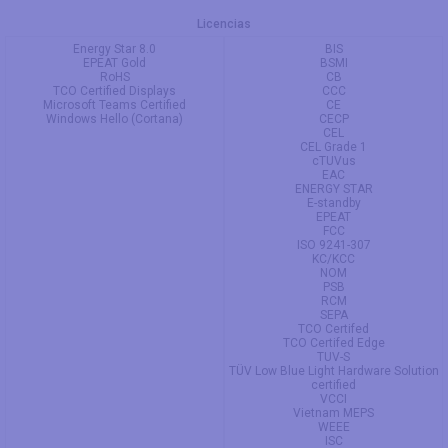
Licencias
Energy Star 8.0
BIS
EPEAT Gold
BSMI
RoHS
CB
TCO Certified Displays
CCC
Microsoft Teams Certified
CE
Windows Hello (Cortana)
CECP
CEL
CEL Grade 1
cTUVus
EAC
ENERGY STAR
E-standby
EPEAT
FCC
ISO 9241-307
KC/KCC
NOM
PSB
RCM
SEPA
TCO Certifed
TCO Certifed Edge
TUV-S
TÜV Low Blue Light Hardware Solution
certified
VCCI
Vietnam MEPS
WEEE
ISC