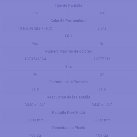
Tipo de Pantalla
IPS
VA
Color Bit Profundidad
10 bits (8 bits + FRC)
8 bits
FRC
Yes
No
Número Máximo de colores
1073741824
16777216
Bits
30
24
Formato de la Pantallo
21:9
21:9
Resolucion de la Pantalla
3440 x 1440
3440 x 1440
Pantalla Pixel Pitch
0.233 mm
0.232 mm
Densidad de Pixels
109 ppi
109 ppi