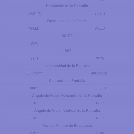
Proporción de la Pantalla
75.61 %
84.8 %
Fuente de Luz de Fondo
W-LED
W-LED
DCI P3
95%
sRGB
99 %
99 %
Luminosidad de la Pantalla
300 cd/m²
400 cd/m²
Contraste de Pantalla
1000 : 1
3000 : 1
Ángulo de Visión Horizontal de la Pantalla
178 °
178 °
Ángulo de Visión Vertical de la Pantalla
178 °
178 °
Tiempo Mínimo de Respuesta
5 ms
5 ms