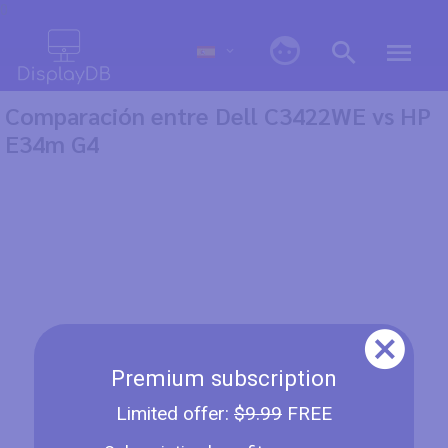
0
Comparación entre Dell C3422WE vs HP
E34m G4
Premium subscription
Limited offer:
$9.99
FREE