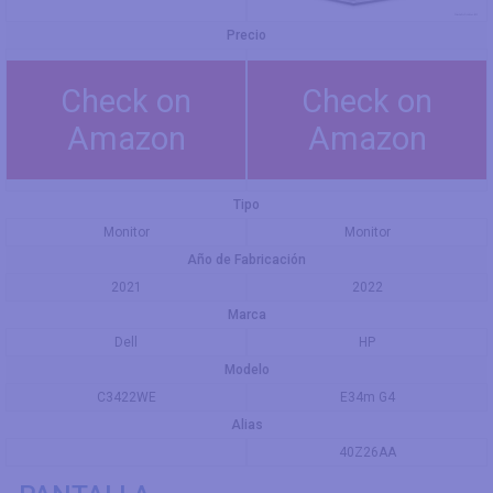
Precio
Check on
Check on
Amazon
Amazon
Tipo
Monitor
Monitor
Año de Fabricación
2021
2022
Marca
Dell
HP
Modelo
C3422WE
E34m G4
Alias
40Z26AA