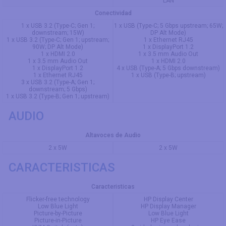
LAN
Conectividad
1 x USB 3.2 (Type-C; Gen 1;
1 x USB (Type-C; 5 Gbps upstream; 65W;
downstream; 15W)
DP Alt Mode)
1 x USB 3.2 (Type-C; Gen 1; upstream;
1 x Ethernet RJ45
90W; DP Alt Mode)
1 x DisplayPort 1.2
1 x HDMI 2.0
1 x 3.5 mm Audio Out
1 x 3.5 mm Audio Out
1 x HDMI 2.0
1 x DisplayPort 1.2
4 x USB (Type-A; 5 Gbps downstream)
1 x Ethernet RJ45
1 x USB (Type-B; upstream)
3 x USB 3.2 (Type-A; Gen 1;
downstream; 5 Gbps)
1 x USB 3.2 (Type-B; Gen 1; upstream)
AUDIO
Altavoces de Audio
2 x 5W
2 x 5W
CARACTERISTICAS
Caracteristicas
Flicker-free technology
HP Display Center
Low Blue Light
HP Display Manager
Picture-by-Picture
Low Blue Light
Picture-in-Picture
HP Eye Ease