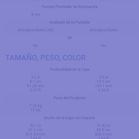
Tiempo Promedio de Respuesta
8 ms
Acabado de la Pantalla
Anti-glare/Matte (3H)
Anti-glare/Matte
3D
No
No
TAMAÑO, PESO, COLOR
Profundidad de la Caja
3.2 in
4.3 in
8.1 cm
10.9 cm
81.28 mm
109.1 mm
0.27 ft
0.36 ft
Peso del Producto
7.26 kg
16 lbs
Ancho de la Caja con Soporte
32.1 in
31.82 in
81.5 cm
80.8 cm
815.34 mm
808.3 mm
2.68 ft
2.65 ft