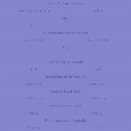
Color Bit Profundidad
10 bits (8 bits + FRC)
10 bits
FRC
Yes
Número Máximo de colores
1073741824
1073741824
Bits
30
30
Formato de la Pantallo
21:9
16:9
Resolucion de la Pantalla
3440 x 1440
3840 x 2160
Pantalla Pixel Pitch
0.233 mm
0.155 mm
Densidad de Pixels
109 ppi
163 ppi
Proporción de la Pantalla
75.61 %
90.8 %