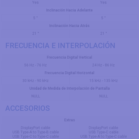
Yes
Yes
Inclinación Hacia Adelante
5 °
5 °
Inclinación Hacia Atrás
21 °
21 °
FRECUENCIA E INTERPOLACIÓN
Frecuencia Digital Vertical
56 Hz - 76 Hz
24 Hz - 86 Hz
Frecuencia Digital Horizontal
30 kHz - 90 kHz
15 kHz - 135 kHz
Unidad de Medida de Interpolación de Pantalla
NULL
NULL
ACCESORIOS
Extras
DisplayPort cable
DisplayPort cable
USB Type-A to Type-B cable
USB Type-C cable
USB Type-C to Type-C cable
USB Type-A to Type-C cable