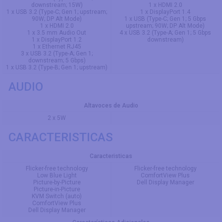
downstream; 15W)
1 x HDMI 2.0
1 x USB 3.2 (Type-C; Gen 1; upstream;
1 x DisplayPort 1.4
90W; DP Alt Mode)
1 x USB (Type-C; Gen 1; 5 Gbps
1 x HDMI 2.0
upstream; 90W; DP Alt Mode)
1 x 3.5 mm Audio Out
4 x USB 3.2 (Type-A; Gen 1; 5 Gbps
1 x DisplayPort 1.2
downstream)
1 x Ethernet RJ45
3 x USB 3.2 (Type-A; Gen 1;
downstream; 5 Gbps)
1 x USB 3.2 (Type-B; Gen 1; upstream)
AUDIO
Altavoces de Audio
2 x 5W
CARACTERISTICAS
Caracteristicas
Flicker-free technology
Flicker-free technology
Low Blue Light
ComfortView Plus
Picture-by-Picture
Dell Display Manager
Picture-in-Picture
KVM Switch (auto)
ComfortView Plus
Dell Display Manager