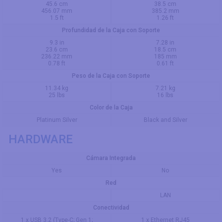
45.6 cm
38.5 cm
456.07 mm
385.2 mm
1.5 ft
1.26 ft
Profundidad de la Caja con Soporte
9.3 in
7.28 in
23.6 cm
18.5 cm
236.22 mm
185 mm
0.78 ft
0.61 ft
Peso de la Caja con Soporte
11.34 kg
7.21 kg
25 lbs
16 lbs
Color de la Caja
Platinum Silver
Black and Silver
HARDWARE
Cámara Integrada
Yes
No
Red
LAN
Conectividad
1 x USB 3.2 (Type-C; Gen 1;
1 x Ethernet RJ45