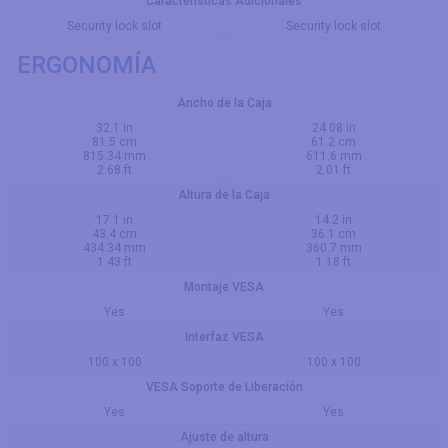
Características Adicionales
Security lock slot
Security lock slot
ERGONOMÍA
Ancho de la Caja
32.1 in
24.08 in
81.5 cm
61.2 cm
815.34 mm
611.6 mm
2.68 ft
2.01 ft
Altura de la Caja
17.1 in
14.2 in
43.4 cm
36.1 cm
434.34 mm
360.7 mm
1.43 ft
1.18 ft
Montaje VESA
Yes
Yes
Interfaz VESA
100 x 100
100 x 100
VESA Soporte de Liberación
Yes
Yes
Ajuste de altura