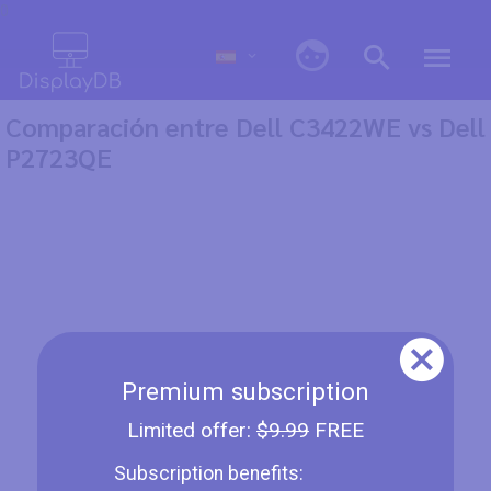
0
Comparación entre Dell C3422WE vs Dell
P2723QE
Premium subscription
Limited offer:
$9.99
FREE
Subscription benefits: