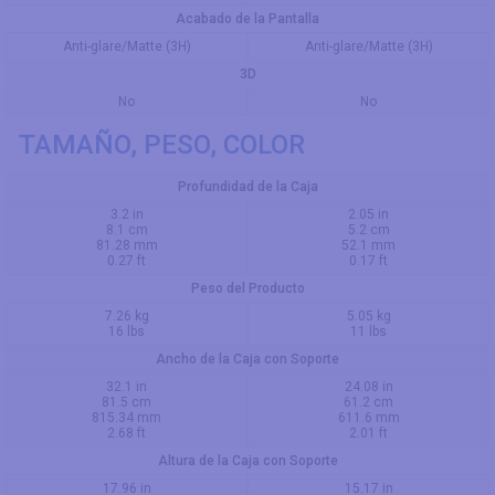
Acabado de la Pantalla
Anti-glare/Matte (3H)
Anti-glare/Matte (3H)
3D
No
No
TAMAÑO, PESO, COLOR
Profundidad de la Caja
3.2 in
2.05 in
8.1 cm
5.2 cm
81.28 mm
52.1 mm
0.27 ft
0.17 ft
Peso del Producto
7.26 kg
5.05 kg
16 lbs
11 lbs
Ancho de la Caja con Soporte
32.1 in
24.08 in
81.5 cm
61.2 cm
815.34 mm
611.6 mm
2.68 ft
2.01 ft
Altura de la Caja con Soporte
17.96 in
15.17 in