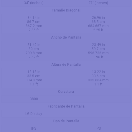
34" (inches)
27" (inches)
Tamaño Diagonal
34.14 in
26.96 in
86.7 cm
68.5 cm
867.2 mm
684.667 mm
2.85 ft
2.25 ft
Ancho de Pantalla
31.49 in
23.49 in
80 cm
59.7 cm
799.8 mm
596.736 mm
2.62 ft
1.96 ft
Altura de Pantalla
13.18 in
13.22 in
33.5 cm
33.6 cm
334.8 mm
335.664 mm
1.1 ft
1.1 ft
Curvatura
3800
Fabricante de Pantalla
LG Display
Tipo de Pantalla
IPS
IPS