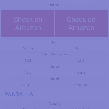
Precio
Check on
Check on
Amazon
Amazon
Tipo
Monitor
Monitor
Año de Fabricación
2021
2018
Marca
Asus
BenQ
Modelo
VZ24EHE
GW2283
PANTALLA
Tamaño