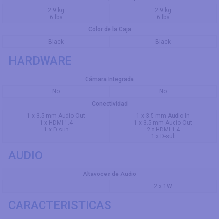
2.9 kg
2.9 kg
6 lbs
6 lbs
Color de la Caja
Black
Black
HARDWARE
Cámara Integrada
No
No
Conectividad
1 x 3.5 mm Audio Out
1 x 3.5 mm Audio In
1 x HDMI 1.4
1 x 3.5 mm Audio Out
1 x D-sub
2 x HDMI 1.4
1 x D-sub
AUDIO
Altavoces de Audio
2 x 1W
CARACTERISTICAS