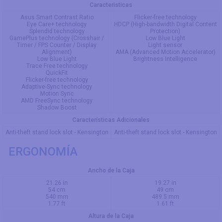
Caracteristicas
Asus Smart Contrast Ratio
Flicker-free technology
Eye Care+ technology
HDCP (High-bandwidth Digital Content
Splendid technology
Protection)
GamePlus technology (Crosshair /
Low Blue Light
Timer / FPS Counter / Display
Light sensor
Alignment)
AMA (Advanced Motion Accelerator)
Low Blue Light
Brightness Intelligence
Trace Free technology
QuickFit
Flicker-free technology
Adaptive-Sync technology
Motion Sync
AMD FreeSync technology
Shadow Boost
Características Adicionales
Anti-theft stand lock slot - Kensington
Anti-theft stand lock slot - Kensington
ERGONOMÍA
Ancho de la Caja
21.26 in
19.27 in
54 cm
49 cm
540 mm
489.5 mm
1.77 ft
1.61 ft
Altura de la Caja