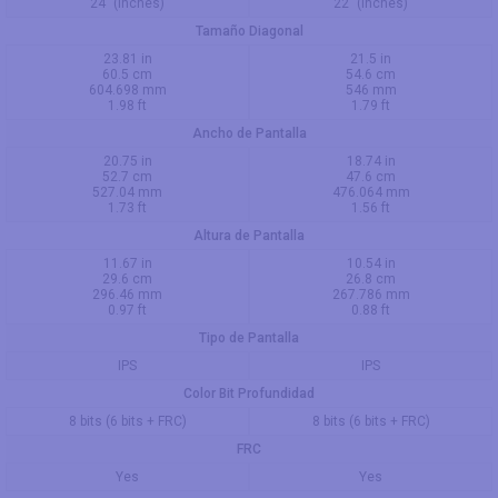
24" (inches)
22" (inches)
Tamaño Diagonal
23.81 in
21.5 in
60.5 cm
54.6 cm
604.698 mm
546 mm
1.98 ft
1.79 ft
Ancho de Pantalla
20.75 in
18.74 in
52.7 cm
47.6 cm
527.04 mm
476.064 mm
1.73 ft
1.56 ft
Altura de Pantalla
11.67 in
10.54 in
29.6 cm
26.8 cm
296.46 mm
267.786 mm
0.97 ft
0.88 ft
Tipo de Pantalla
IPS
IPS
Color Bit Profundidad
8 bits (6 bits + FRC)
8 bits (6 bits + FRC)
FRC
Yes
Yes