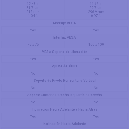
12.48 in
11.69 in
31.7 cm
29.7 cm
317 mm
296.9 mm
1.04 ft
0.97 ft
Montaje VESA
Yes
Yes
Interfaz VESA
75 x 75
100 x 100
VESA Soporte de Liberación
Yes
Yes
Ajuste de altura
No
No
Soporte de Pivote Horizontal o Vertical
No
No
Soporte Giratorio Derecho Izquierdo o Derecho
No
No
Inclinación Hacia Adelante y Hacia Atrás
Yes
Yes
Inclinación Hacia Adelante