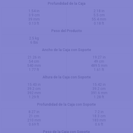
Profundidad de la Caja
1.54 in
2.18 in
3.9 cm
5.5 cm
39 mm
55.4 mm
0.13 ft
0.18 ft
Peso del Producto
2.5 kg
6 lbs
Ancho de la Caja con Soporte
21.26 in
19.27 in
54 cm
49 cm
540 mm
489.5 mm
1.77 ft
1.61 ft
Altura de la Caja con Soporte
15.43 in
15.42 in
39.2 cm
39.2 cm
392 mm
391.6 mm
1.29 ft
1.28 ft
Profundidad de la Caja con Soporte
8.27 in
7.2 in
21 cm
18.3 cm
210 mm
183 mm
0.69 ft
0.6 ft
Peso de la Caja con Soporte