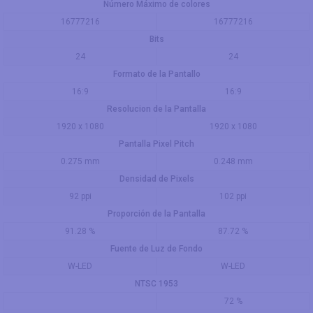
Número Máximo de colores
16777216
16777216
Bits
24
24
Formato de la Pantallo
16:9
16:9
Resolucion de la Pantalla
1920 x 1080
1920 x 1080
Pantalla Pixel Pitch
0.275 mm
0.248 mm
Densidad de Pixels
92 ppi
102 ppi
Proporción de la Pantalla
91.28 %
87.72 %
Fuente de Luz de Fondo
W-LED
W-LED
NTSC 1953
72 %