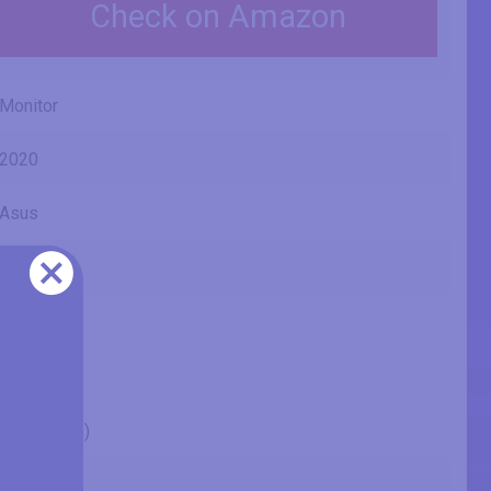
Check on Amazon
Monitor
2020
Asus
ProArt
PA278CV
27" (inches)
27 in