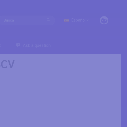
Español
t
Ask a question
8CV