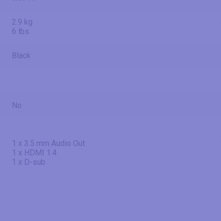
2.9 kg
6 lbs
Black
No
1 x 3.5 mm Audio Out
1 x HDMI 1.4
1 x D-sub