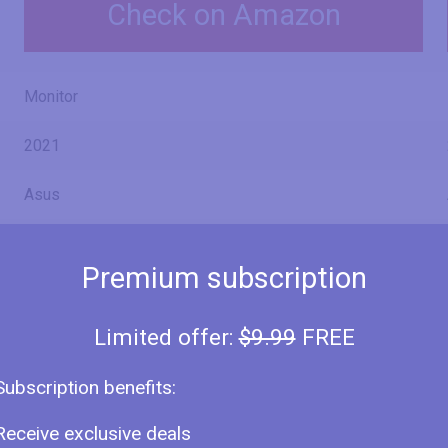
Check on Amazon
Monitor
2021
Asus
Premium subscription
VZ24EHE
Limited offer:
$9.99
FREE
Subscription benefits:
24" (inches)
Receive exclusive deals
23.81 in