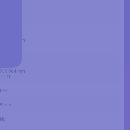
68.6 cm
685.8 mm
2.25 ft
23.49 in
59.7 cm
596.736 mm
1.96 ft
13.22 in
33.6 cm
335.664 mm
1.1 ft
IPS
8 bits
No