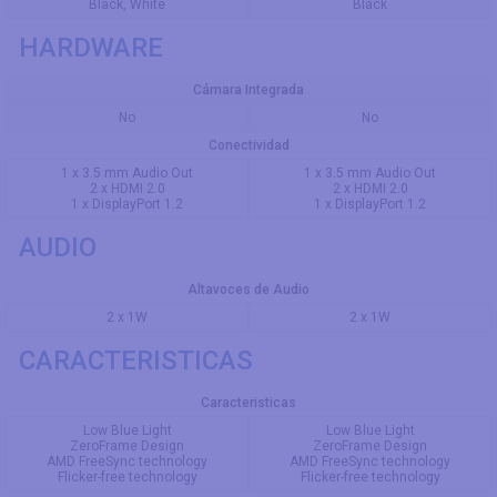
Black, White
Black
HARDWARE
Cámara Integrada
No
No
Conectividad
1 x 3.5 mm Audio Out
1 x 3.5 mm Audio Out
2 x HDMI 2.0
2 x HDMI 2.0
1 x DisplayPort 1.2
1 x DisplayPort 1.2
AUDIO
Altavoces de Audio
2 x 1W
2 x 1W
CARACTERISTICAS
Caracteristicas
Low Blue Light
Low Blue Light
ZeroFrame Design
ZeroFrame Design
AMD FreeSync technology
AMD FreeSync technology
Flicker-free technology
Flicker-free technology