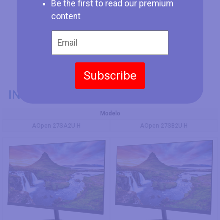
Be the first to read our premium
content
Subscribe
INFORMACIÓN GENERAL
Modelo
AOpen 27SA2U H
AOpen 27SB2U H