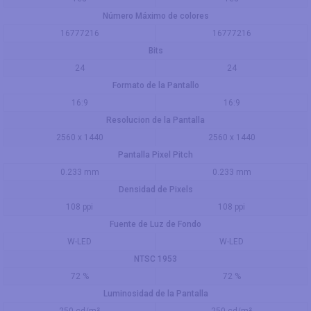
Número Máximo de colores
16777216
16777216
Bits
24
24
Formato de la Pantallo
16:9
16:9
Resolucion de la Pantalla
2560 x 1440
2560 x 1440
Pantalla Pixel Pitch
0.233 mm
0.233 mm
Densidad de Pixels
108 ppi
108 ppi
Fuente de Luz de Fondo
W-LED
W-LED
NTSC 1953
72 %
72 %
Luminosidad de la Pantalla