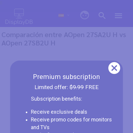
0
Comparación entre AOpen 27SA2U H vs
AOpen 27SB2U H
Premium subscription
Limited offer:
$9.99
FREE
Subscription benefits:
Receive exclusive deals
Receive promo codes for monitors
and TVs