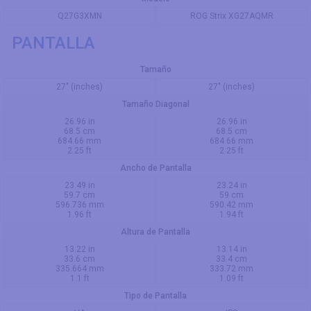
Q27G3XMN
ROG Strix XG27AQMR
PANTALLA
Tamaño
27" (inches)
27" (inches)
Tamaño Diagonal
26.96 in
26.96 in
68.5 cm
68.5 cm
684.66 mm
684.66 mm
2.25 ft
2.25 ft
Ancho de Pantalla
23.49 in
23.24 in
59.7 cm
59 cm
596.736 mm
590.42 mm
1.96 ft
1.94 ft
Altura de Pantalla
13.22 in
13.14 in
33.6 cm
33.4 cm
335.664 mm
333.72 mm
1.1 ft
1.09 ft
Tipo de Pantalla