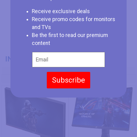
Receive exclusive deals
Receive promo codes for monitors
and TVs
Be the first to read our premium
content
INFORMACIÓN GENERAL
Modelo
Subscribe
AOC Q27G3XMN
Asus ROG Strix XG27AQMR