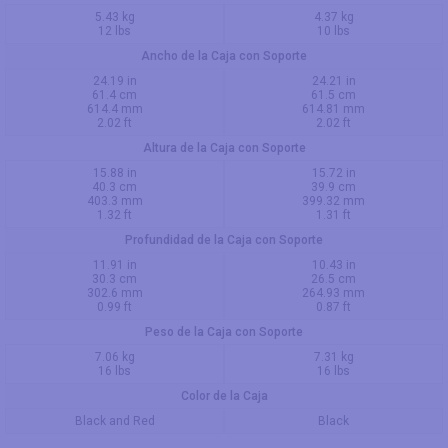
5.43 kg
4.37 kg
12 lbs
10 lbs
Ancho de la Caja con Soporte
24.19 in
24.21 in
61.4 cm
61.5 cm
614.4 mm
614.81 mm
2.02 ft
2.02 ft
Altura de la Caja con Soporte
15.88 in
15.72 in
40.3 cm
39.9 cm
403.3 mm
399.32 mm
1.32 ft
1.31 ft
Profundidad de la Caja con Soporte
11.91 in
10.43 in
30.3 cm
26.5 cm
302.6 mm
264.93 mm
0.99 ft
0.87 ft
Peso de la Caja con Soporte
7.06 kg
7.31 kg
16 lbs
16 lbs
Color de la Caja
Black and Red
Black