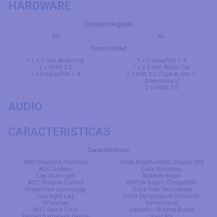
HARDWARE
Cámara Integrada
No
No
Conectividad
1 x 3.5 mm Audio Out
1 x DisplayPort 1.4
2 x HDMI 2.0
1 x 3.5 mm Audio Out
1 x DisplayPort 1.4
2 x USB 3.2 (Type-A; Gen 1;
downstream)
2 x HDMI 2.0
AUDIO
CARACTERISTICAS
Caracteristicas
AMD FreeSync Premium
VESA AdaptiveSync Display 300
AOC G-Menu
Color Accuracy
Low Blue Light
Shadow Boost
AOC Shadow Control
NVIDIA G-Sync Compatible
Flicker-free technology
Trace Free Technology
Low Input Lag
Color Temperature Selection
Crosshair
GameVisual
AOC Game Color
Dynamic Shadow Boost
3-sided frameless design
Fast IPS