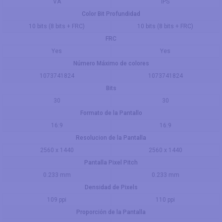
VA
IPS
Color Bit Profundidad
10 bits (8 bits + FRC)
10 bits (8 bits + FRC)
FRC
Yes
Yes
Número Máximo de colores
1073741824
1073741824
Bits
30
30
Formato de la Pantallo
16:9
16:9
Resolucion de la Pantalla
2560 x 1440
2560 x 1440
Pantalla Pixel Pitch
0.233 mm
0.233 mm
Densidad de Pixels
109 ppi
110 ppi
Proporción de la Pantalla