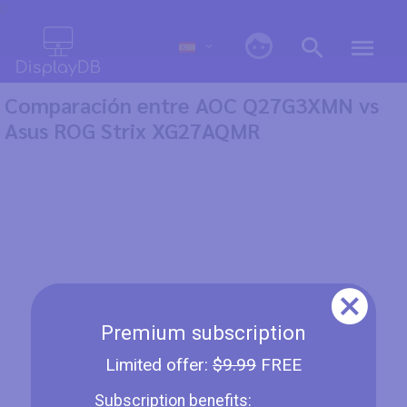
0
Comparación entre AOC Q27G3XMN vs
Asus ROG Strix XG27AQMR
Premium subscription
Limited offer:
$9.99
FREE
Subscription benefits: