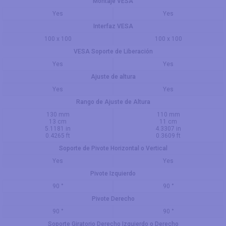
Montaje VESA
Yes
Yes
Interfaz VESA
100 x 100
100 x 100
VESA Soporte de Liberación
Yes
Yes
Ajuste de altura
Yes
Yes
Rango de Ajuste de Altura
130 mm
110 mm
13 cm
11 cm
5.1181 in
4.3307 in
0.4265 ft
0.3609 ft
Soporte de Pivote Horizontal o Vertical
Yes
Yes
Pivote Izquierdo
90 °
90 °
Pivote Derecho
90 °
90 °
Soporte Giratorio Derecho Izquierdo o Derecho