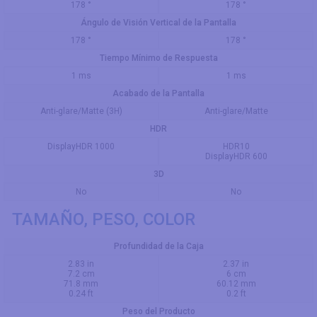
178 °
178 °
Ángulo de Visión Vertical de la Pantalla
178 °
178 °
Tiempo Mínimo de Respuesta
1 ms
1 ms
Acabado de la Pantalla
Anti-glare/Matte (3H)
Anti-glare/Matte
HDR
DisplayHDR 1000
HDR10
DisplayHDR 600
3D
No
No
TAMAÑO, PESO, COLOR
Profundidad de la Caja
2.83 in
2.37 in
7.2 cm
6 cm
71.8 mm
60.12 mm
0.24 ft
0.2 ft
Peso del Producto