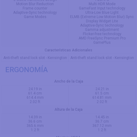
Motion Blur Reduction
Multi HDR Mode
Frame counter
GameFast Input technology
Adaptive-Sync technology
Ultra-Low Blue Light
Game Modes
ELMB (Extreme Low Motion Blur) Sync
Display Widget Lite
Adaptive-Sync technology
Gamma adjustment
Flicker-free technology
AMD FreeSync Premium Pro
GamePlus
Características Adicionales
Anti-theft stand lock slot - Kensington
Anti-theft stand lock slot - Kensington
ERGONOMÍA
Ancho de la Caja
24.19 in
24.21 in
61.4 cm
61.5 cm
614.4 mm
614.81 mm
2.02 ft
2.02 ft
Altura de la Caja
14.39 in
14.45 in
36.6 cm
36.7 cm
365.6 mm
367.12 mm
1.2 ft
1.2 ft