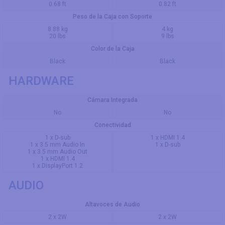
0.68 ft
0.82 ft
Peso de la Caja con Soporte
8.88 kg
4 kg
20 lbs
9 lbs
Color de la Caja
Black
Black
HARDWARE
Cámara Integrada
No
No
Conectividad
1 x D-sub
1 x HDMI 1.4
1 x 3.5 mm Audio In
1 x D-sub
1 x 3.5 mm Audio Out
1 x HDMI 1.4
1 x DisplayPort 1.2
AUDIO
Altavoces de Audio
2 x 2W
2 x 2W