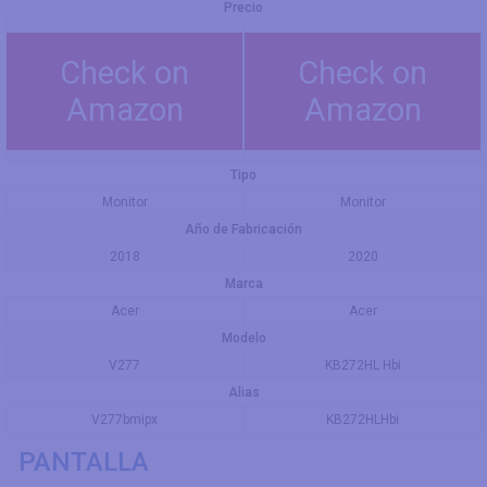
Precio
Check on
Check on
Amazon
Amazon
Tipo
Monitor
Monitor
Año de Fabricación
2018
2020
Marca
Acer
Acer
Modelo
V277
KB272HL Hbi
Alias
V277bmipx
KB272HLHbi
PANTALLA