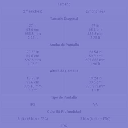
Tamaño
27" (inches)
27" (inches)
Tamaño Diagonal
27 in
27 in
68.6 cm
68.6 cm
685.8 mm
685.8 mm
2.25 ft
2.25 ft
Ancho de Pantalla
23.53 in
23.54 in
59.8 cm
59.8 cm
597.6 mm
597.888 mm
1.96 ft
1.96 ft
Altura de Pantalla
13.23 in
13.24 in
33.6 cm
33.6 cm
336.15 mm
336.312 mm
1.1 ft
1.1 ft
Tipo de Pantalla
IPS
VA
Color Bit Profundidad
8 bits (6 bits + FRC)
8 bits (6 bits + FRC)
FRC