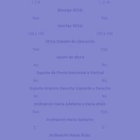
1.2 ft
1.21 ft
Montaje VESA
Yes
Yes
Interfaz VESA
100 x 100
100 x 100
VESA Soporte de Liberación
Yes
Yes
Ajuste de altura
No
No
Soporte de Pivote Horizontal o Vertical
No
No
Soporte Giratorio Derecho Izquierdo o Derecho
No
No
Inclinación Hacia Adelante y Hacia Atrás
Yes
Yes
Inclinación Hacia Adelante
5 °
5 °
Inclinación Hacia Atrás