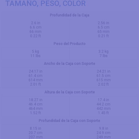
TAMAÑO, PESO, COLOR
Profundidad de la Caja
2.6 in
2.56 in
6.6 cm
6.5 cm
66 mm
65 mm
0.22 ft
0.21 ft
Peso del Producto
5 kg
3.2 kg
11 lbs
7 lbs
Ancho de la Caja con Soporte
24.17 in
24.21 in
61.4 cm
61.5 cm
614 mm
615 mm
2.01 ft
2.02 ft
Altura de la Caja con Soporte
18.27 in
17.4 in
46.4 cm
44.2 cm
464 mm
442 mm
1.52 ft
1.45 ft
Profundidad de la Caja con Soporte
8.15 in
9.8 in
20.7 cm
24.9 cm
207 mm
249 mm