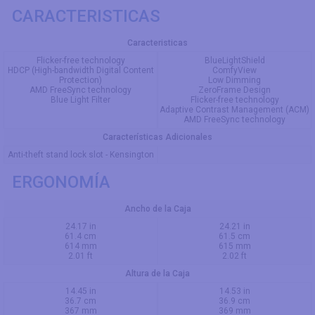
CARACTERISTICAS
Caracteristicas
Flicker-free technology
BlueLightShield
HDCP (High-bandwidth Digital Content
ComfyView
Protection)
Low Dimming
AMD FreeSync technology
ZeroFrame Design
Blue Light Filter
Flicker-free technology
Adaptive Contrast Management (ACM)
AMD FreeSync technology
Características Adicionales
Anti-theft stand lock slot - Kensington
ERGONOMÍA
Ancho de la Caja
24.17 in
24.21 in
61.4 cm
61.5 cm
614 mm
615 mm
2.01 ft
2.02 ft
Altura de la Caja
14.45 in
14.53 in
36.7 cm
36.9 cm
367 mm
369 mm