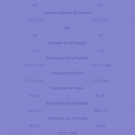
Yes
Yes
Número Máximo de colores
16777216
16777216
Bits
24
24
Formato de la Pantallo
16:9
16:9
Resolucion de la Pantalla
1920 x 1080
1920 x 1080
Pantalla Pixel Pitch
0.311 mm
0.311 mm
Densidad de Pixels
81 ppi
81 ppi
Proporción de la Pantalla
89.15 %
88.61 %
Fuente de Luz de Fondo
W-LED
W-LED
NTSC 1953