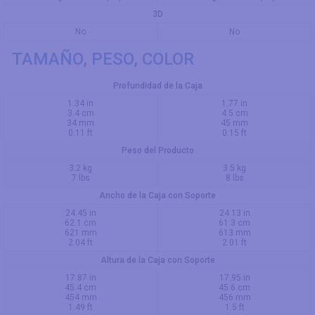
3D
No
No
TAMAÑO, PESO, COLOR
Profundidad de la Caja
1.34 in
1.77 in
3.4 cm
4.5 cm
34 mm
45 mm
0.11 ft
0.15 ft
Peso del Producto
3.2 kg
3.5 kg
7 lbs
8 lbs
Ancho de la Caja con Soporte
24.45 in
24.13 in
62.1 cm
61.3 cm
621 mm
613 mm
2.04 ft
2.01 ft
Altura de la Caja con Soporte
17.87 in
17.95 in
45.4 cm
45.6 cm
454 mm
456 mm
1.49 ft
1.5 ft