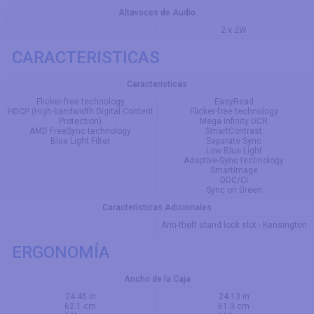
Altavoces de Audio
2 x 2W
CARACTERISTICAS
Caracteristicas
Flicker-free technology
EasyRead
HDCP (High-bandwidth Digital Content
Flicker-free technology
Protection)
Mega Infinity DCR
AMD FreeSync technology
SmartContrast
Blue Light Filter
Separate Sync
Low Blue Light
Adaptive-Sync technology
SmartImage
DDC/CI
Sync on Green
Características Adicionales
Anti-theft stand lock slot - Kensington
ERGONOMÍA
Ancho de la Caja
24.45 in
24.13 in
62.1 cm
61.3 cm