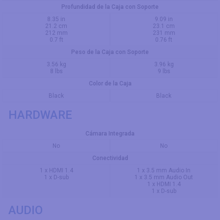
Profundidad de la Caja con Soporte
8.35 in
9.09 in
21.2 cm
23.1 cm
212 mm
231 mm
0.7 ft
0.76 ft
Peso de la Caja con Soporte
3.56 kg
3.96 kg
8 lbs
9 lbs
Color de la Caja
Black
Black
HARDWARE
Cámara Integrada
No
No
Conectividad
1 x HDMI 1.4
1 x 3.5 mm Audio In
1 x D-sub
1 x 3.5 mm Audio Out
1 x HDMI 1.4
1 x D-sub
AUDIO