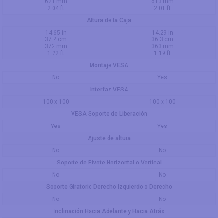
621 mm
613 mm
2.04 ft
2.01 ft
Altura de la Caja
14.65 in
14.29 in
37.2 cm
36.3 cm
372 mm
363 mm
1.22 ft
1.19 ft
Montaje VESA
No
Yes
Interfaz VESA
100 x 100
100 x 100
VESA Soporte de Liberación
Yes
Yes
Ajuste de altura
No
No
Soporte de Pivote Horizontal o Vertical
No
No
Soporte Giratorio Derecho Izquierdo o Derecho
No
No
Inclinación Hacia Adelante y Hacia Atrás