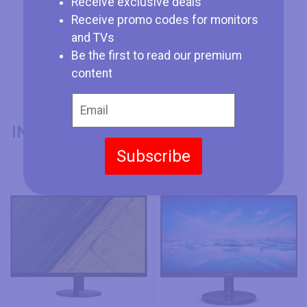
Receive exclusive deals
Receive promo codes for monitors
and TVs
Be the first to read our premium
content
INFORMACIÓN GENERAL
Subscribe
Modelo
Acer SA270Abi
Philips 271V8LA