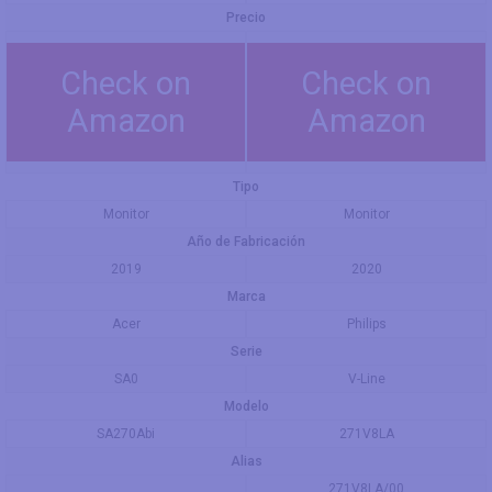
Precio
Check on
Check on
Amazon
Amazon
Tipo
Monitor
Monitor
Año de Fabricación
2019
2020
Marca
Acer
Philips
Serie
SA0
V-Line
Modelo
SA270Abi
271V8LA
Alias
271V8LA/00