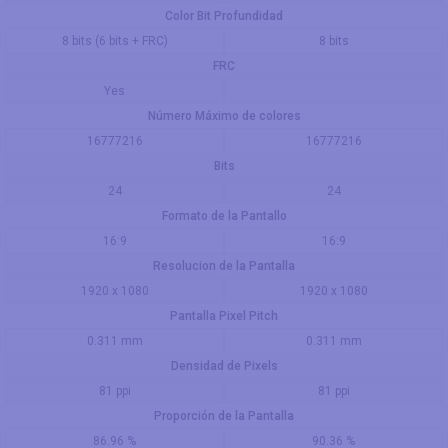
Color Bit Profundidad
8 bits (6 bits + FRC)
8 bits
FRC
Yes
Número Máximo de colores
16777216
16777216
Bits
24
24
Formato de la Pantallo
16:9
16:9
Resolucion de la Pantalla
1920 x 1080
1920 x 1080
Pantalla Pixel Pitch
0.311 mm
0.311 mm
Densidad de Pixels
81 ppi
81 ppi
Proporción de la Pantalla
86.96 %
90.36 %