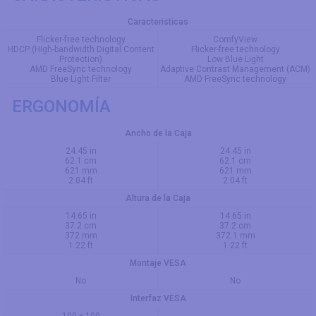
Caracteristicas
Flicker-free technology
ComfyView
HDCP (High-bandwidth Digital Content
Flicker-free technology
Protection)
Low Blue Light
AMD FreeSync technology
Adaptive Contrast Management (ACM)
Blue Light Filter
AMD FreeSync technology
ERGONOMÍA
Ancho de la Caja
24.45 in
24.45 in
62.1 cm
62.1 cm
621 mm
621 mm
2.04 ft
2.04 ft
Altura de la Caja
14.65 in
14.65 in
37.2 cm
37.2 cm
372 mm
372.1 mm
1.22 ft
1.22 ft
Montaje VESA
No
No
Interfaz VESA
100 x 100