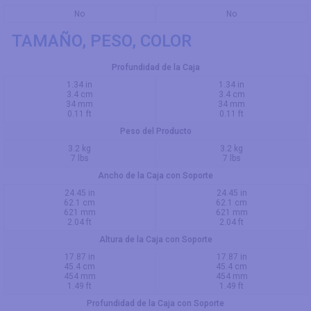
No
No
TAMAÑO, PESO, COLOR
Profundidad de la Caja
1.34 in
1.34 in
3.4 cm
3.4 cm
34 mm
34 mm
0.11 ft
0.11 ft
Peso del Producto
3.2 kg
3.2 kg
7 lbs
7 lbs
Ancho de la Caja con Soporte
24.45 in
24.45 in
62.1 cm
62.1 cm
621 mm
621 mm
2.04 ft
2.04 ft
Altura de la Caja con Soporte
17.87 in
17.87 in
45.4 cm
45.4 cm
454 mm
454 mm
1.49 ft
1.49 ft
Profundidad de la Caja con Soporte