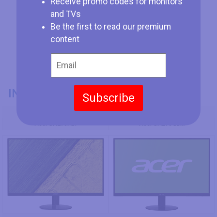
Receive promo codes for monitors
and TVs
Be the first to read our premium
content
INFORMACIÓN GENERAL
Subscribe
Modelo
Acer SA270Abi
Acer SA270 Bbix