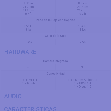
8.35 in
8.35 in
21.2 cm
21.2 cm
212 mm
212 mm
0.7 ft
0.7 ft
Peso de la Caja con Soporte
3.56 kg
3.56 kg
8 lbs
8 lbs
Color de la Caja
Black
Black
HARDWARE
Cámara Integrada
No
No
Conectividad
1 x HDMI 1.4
1 x 3.5 mm Audio Out
1 x D-sub
1 x HDMI 1.4
1 x D-sub 1.2
AUDIO
CARACTERISTICAS