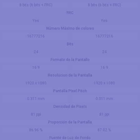
8 bits (6 bits + FRC)
8 bits (6 bits + FRC)
FRC
Yes
Yes
Número Máximo de colores
16777216
16777216
Bits
24
24
Formato de la Pantallo
16:9
16:9
Resolucion de la Pantalla
1920 x 1080
1920 x 1080
Pantalla Pixel Pitch
0.311 mm
0.311 mm
Densidad de Pixels
81 ppi
81 ppi
Proporción de la Pantalla
86.96 %
87.02 %
Fuente de Luz de Fondo