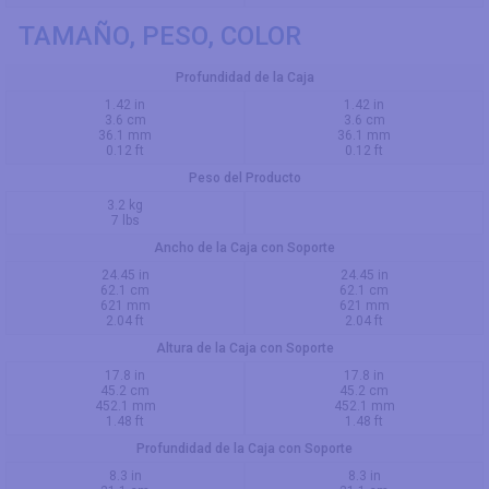
TAMAÑO, PESO, COLOR
Profundidad de la Caja
1.42 in
1.42 in
3.6 cm
3.6 cm
36.1 mm
36.1 mm
0.12 ft
0.12 ft
Peso del Producto
3.2 kg
7 lbs
Ancho de la Caja con Soporte
24.45 in
24.45 in
62.1 cm
62.1 cm
621 mm
621 mm
2.04 ft
2.04 ft
Altura de la Caja con Soporte
17.8 in
17.8 in
45.2 cm
45.2 cm
452.1 mm
452.1 mm
1.48 ft
1.48 ft
Profundidad de la Caja con Soporte
8.3 in
8.3 in