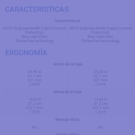
CARACTERISTICAS
Caracteristicas
HDCP (High-bandwidth Digital Content
HDCP (High-bandwidth Digital Content
Protection)
Protection)
Blue Light Filter
Blue Light Filter
Flicker-free technology
Flicker-free technology
ERGONOMÍA
Ancho de la Caja
24.45 in
24.45 in
62.1 cm
62.1 cm
621 mm
621 mm
2.04 ft
2.04 ft
Altura de la Caja
14.65 in
14.65 in
37.2 cm
37.2 cm
372.1 mm
372.1 mm
1.22 ft
1.22 ft
Montaje VESA
No
No
Interfaz VESA