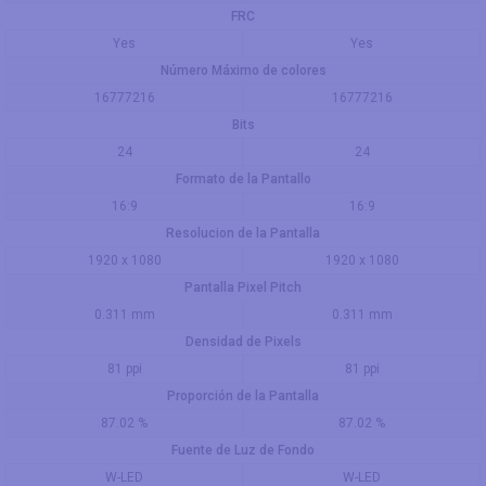
FRC
Yes
Yes
Número Máximo de colores
16777216
16777216
Bits
24
24
Formato de la Pantallo
16:9
16:9
Resolucion de la Pantalla
1920 x 1080
1920 x 1080
Pantalla Pixel Pitch
0.311 mm
0.311 mm
Densidad de Pixels
81 ppi
81 ppi
Proporción de la Pantalla
87.02 %
87.02 %
Fuente de Luz de Fondo
W-LED
W-LED