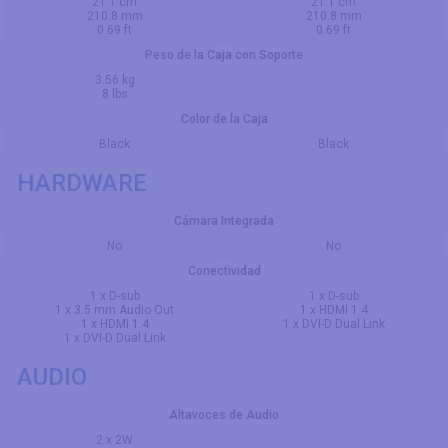
21.1 cm
21.1 cm
210.8 mm
210.8 mm
0.69 ft
0.69 ft
Peso de la Caja con Soporte
3.56 kg
8 lbs
Color de la Caja
Black
Black
HARDWARE
Cámara Integrada
No
No
Conectividad
1 x D-sub
1 x D-sub
1 x 3.5 mm Audio Out
1 x HDMI 1.4
1 x HDMI 1.4
1 x DVI-D Dual Link
1 x DVI-D Dual Link
AUDIO
Altavoces de Audio
2 x 2W