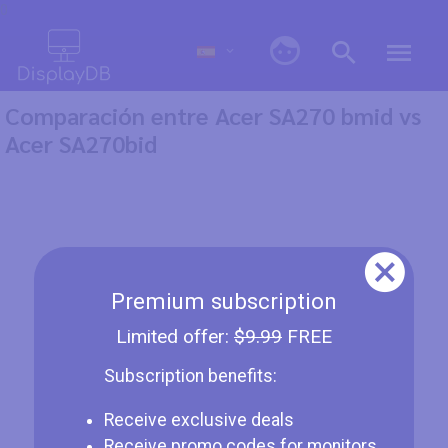
0
Comparación entre Acer SA270 bmid vs
Acer SA270bid
Premium subscription
Limited offer:
$9.99
FREE
Subscription benefits:
Receive exclusive deals
Receive promo codes for monitors