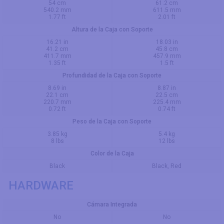
54 cm
61.2 cm
540.2 mm
611.5 mm
1.77 ft
2.01 ft
Altura de la Caja con Soporte
16.21 in
18.03 in
41.2 cm
45.8 cm
411.7 mm
457.9 mm
1.35 ft
1.5 ft
Profundidad de la Caja con Soporte
8.69 in
8.87 in
22.1 cm
22.5 cm
220.7 mm
225.4 mm
0.72 ft
0.74 ft
Peso de la Caja con Soporte
3.85 kg
5.4 kg
8 lbs
12 lbs
Color de la Caja
Black
Black, Red
HARDWARE
Cámara Integrada
No
No