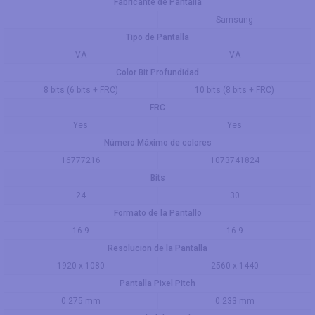
Fabricante de Pantalla
Samsung
Tipo de Pantalla
VA
VA
Color Bit Profundidad
8 bits (6 bits + FRC)
10 bits (8 bits + FRC)
FRC
Yes
Yes
Número Máximo de colores
16777216
1073741824
Bits
24
30
Formato de la Pantallo
16:9
16:9
Resolucion de la Pantalla
1920 x 1080
2560 x 1440
Pantalla Pixel Pitch
0.275 mm
0.233 mm