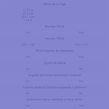
Altura de la Caja
12.76 in
32.4 cm
324.1 mm
1.06 ft
Montaje VESA
Yes
Yes
Interfaz VESA
100 x 100
100 x 100
VESA Soporte de Liberación
Yes
Yes
Ajuste de altura
No
No
Soporte de Pivote Horizontal o Vertical
No
No
Soporte Giratorio Derecho Izquierdo o Derecho
No
No
Inclinación Hacia Adelante y Hacia Atrás
Yes
Yes