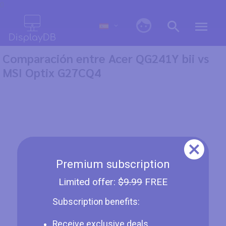
0
Comparación entre Acer QG241Y bii vs
MSI Optix G27CQ4
Premium subscription
Limited offer:
$9.99
FREE
Subscription benefits:
Receive exclusive deals