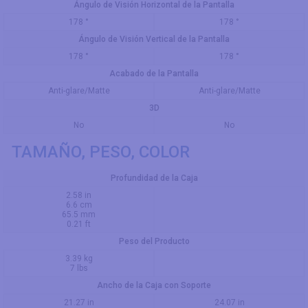
Ángulo de Visión Horizontal de la Pantalla
178 °
178 °
Ángulo de Visión Vertical de la Pantalla
178 °
178 °
Acabado de la Pantalla
Anti-glare/Matte
Anti-glare/Matte
3D
No
No
TAMAÑO, PESO, COLOR
Profundidad de la Caja
2.58 in
6.6 cm
65.5 mm
0.21 ft
Peso del Producto
3.39 kg
7 lbs
Ancho de la Caja con Soporte
21.27 in
24.07 in