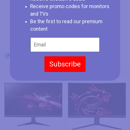
Receive promo codes for monitors
and TVs
Be the first to read our premium
content
INFORMACIÓN GENERAL
Subscribe
Modelo
Acer QG241Y bii
MSI Optix G27CQ4