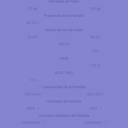
Densidad de Pixels
92 ppi
109 ppi
Proporción de la Pantalla
89.24 %
Fuente de Luz de Fondo
W-LED
W-LED
DCI P3
92%
sRGB
115 %
NTSC 1953
72 %
Luminosidad de la Pantalla
300 cd/m²
250 cd/m²
Contraste de Pantalla
3000 : 1
3000 : 1
Contraste Dinámico de Pantalla
100000000 : 1
100000000 : 1