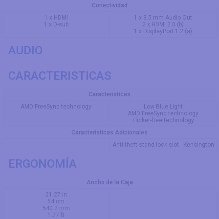
Conectividad
1 x HDMI
1 x 3.5 mm Audio Out
1 x D-sub
2 x HDMI 2.0 (b)
1 x DisplayPort 1.2 (a)
AUDIO
CARACTERISTICAS
Caracteristicas
AMD FreeSync technology
Low Blue Light
AMD FreeSync technology
Flicker-free technology
Características Adicionales
Anti-theft stand lock slot - Kensington
ERGONOMÍA
Ancho de la Caja
21.27 in
54 cm
540.2 mm
1.77 ft