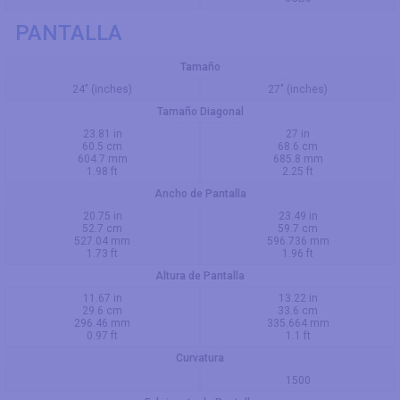
PANTALLA
Tamaño
24" (inches)
27" (inches)
Tamaño Diagonal
23.81 in
27 in
60.5 cm
68.6 cm
604.7 mm
685.8 mm
1.98 ft
2.25 ft
Ancho de Pantalla
20.75 in
23.49 in
52.7 cm
59.7 cm
527.04 mm
596.736 mm
1.73 ft
1.96 ft
Altura de Pantalla
11.67 in
13.22 in
29.6 cm
33.6 cm
296.46 mm
335.664 mm
0.97 ft
1.1 ft
Curvatura
1500