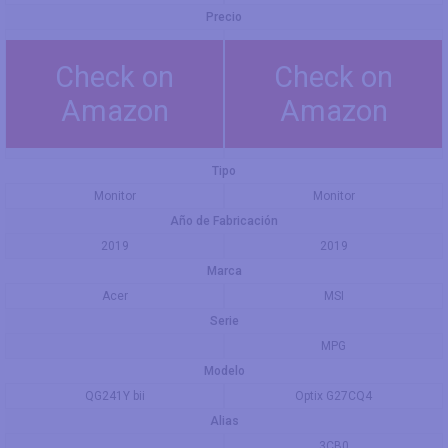
Precio
Check on
Check on
Amazon
Amazon
Tipo
Monitor
Monitor
Año de Fabricación
2019
2019
Marca
Acer
MSI
Serie
MPG
Modelo
QG241Y bii
Optix G27CQ4
Alias
3CB0