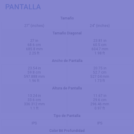
PANTALLA
Tamaño
27" (inches)
24" (inches)
Tamaño Diagonal
27 in
23.81 in
68.6 cm
60.5 cm
685.8 mm
604.7 mm
2.25 ft
1.98 ft
Ancho de Pantalla
23.54 in
20.75 in
59.8 cm
52.7 cm
597.888 mm
527.04 mm
1.96 ft
1.73 ft
Altura de Pantalla
13.24 in
11.67 in
33.6 cm
29.6 cm
336.312 mm
296.46 mm
1.1 ft
0.97 ft
Tipo de Pantalla
IPS
IPS
Color Bit Profundidad