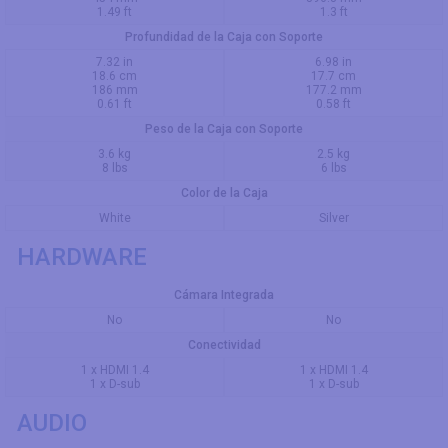
1.49 ft
1.3 ft
Profundidad de la Caja con Soporte
7.32 in
6.98 in
18.6 cm
17.7 cm
186 mm
177.2 mm
0.61 ft
0.58 ft
Peso de la Caja con Soporte
3.6 kg
2.5 kg
8 lbs
6 lbs
Color de la Caja
White
Silver
HARDWARE
Cámara Integrada
No
No
Conectividad
1 x HDMI 1.4
1 x HDMI 1.4
1 x D-sub
1 x D-sub
AUDIO