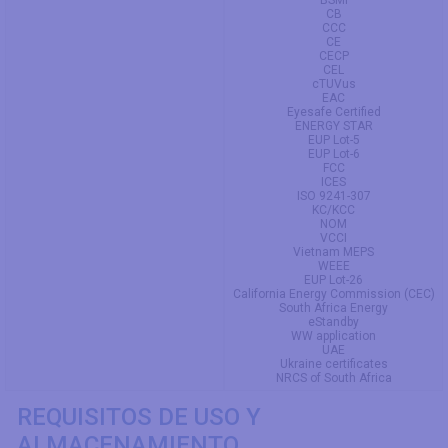
BSMI
CB
CCC
CE
CECP
CEL
cTUVus
EAC
Eyesafe Certified
ENERGY STAR
EUP Lot-5
EUP Lot-6
FCC
ICES
ISO 9241-307
KC/KCC
NOM
VCCI
Vietnam MEPS
WEEE
EUP Lot-26
California Energy Commission (CEC)
South Africa Energy
eStandby
WW application
UAE
Ukraine certificates
NRCS of South Africa
REQUISITOS DE USO Y
ALMACENAMIENTO