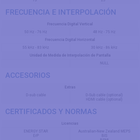
15 °
25 °
FRECUENCIA E INTERPOLACIÓN
Frecuencia Digital Vertical
50 Hz - 76 Hz
48 Hz - 75 Hz
Frecuencia Digital Horizontal
55 kHz - 83 kHz
30 kHz - 86 kHz
Unidad de Medida de Interpolación de Pantalla
NULL
ACCESORIOS
Extras
D-sub cable
D-Sub cable (optional)
HDMI cable (optional)
CERTIFICADOS Y NORMAS
Licencias
ENERGY STAR
Australian-New Zealand MEPS
ErP
BIS