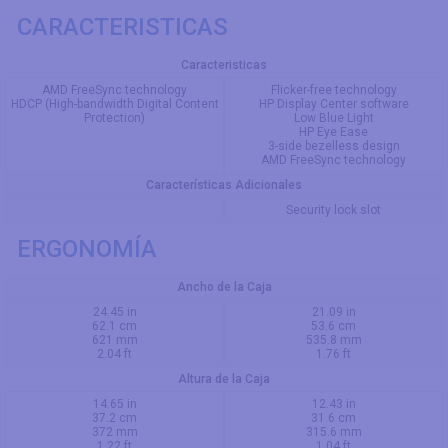
CARACTERISTICAS
Caracteristicas
AMD FreeSync technology
Flicker-free technology
HDCP (High-bandwidth Digital Content
HP Display Center software
Protection)
Low Blue Light
HP Eye Ease
3-side bezelless design
AMD FreeSync technology
Características Adicionales
Security lock slot
ERGONOMÍA
Ancho de la Caja
24.45 in
21.09 in
62.1 cm
53.6 cm
621 mm
535.8 mm
2.04 ft
1.76 ft
Altura de la Caja
14.65 in
12.43 in
37.2 cm
31.6 cm
372 mm
315.6 mm
1.22 ft
1.04 ft