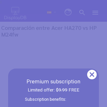
0
Comparación entre Acer HA270 vs HP
M24fw
Premium subscription
Limited offer:
$9.99
FREE
Subscription benefits: