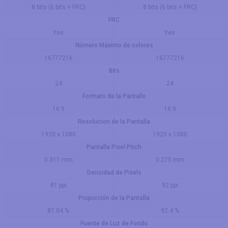
8 bits (6 bits + FRC)
8 bits (6 bits + FRC)
FRC
Yes
Yes
Número Máximo de colores
16777216
16777216
Bits
24
24
Formato de la Pantallo
16:9
16:9
Resolucion de la Pantalla
1920 x 1080
1920 x 1080
Pantalla Pixel Pitch
0.311 mm
0.275 mm
Densidad de Pixels
81 ppi
92 ppi
Proporción de la Pantalla
87.04 %
92.4 %
Fuente de Luz de Fondo