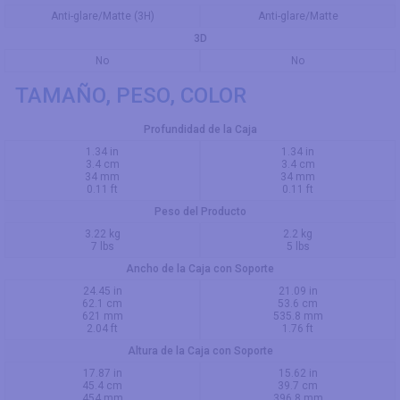
Anti-glare/Matte (3H)
Anti-glare/Matte
3D
No
No
TAMAÑO, PESO, COLOR
Profundidad de la Caja
1.34 in
1.34 in
3.4 cm
3.4 cm
34 mm
34 mm
0.11 ft
0.11 ft
Peso del Producto
3.22 kg
2.2 kg
7 lbs
5 lbs
Ancho de la Caja con Soporte
24.45 in
21.09 in
62.1 cm
53.6 cm
621 mm
535.8 mm
2.04 ft
1.76 ft
Altura de la Caja con Soporte
17.87 in
15.62 in
45.4 cm
39.7 cm
454 mm
396.8 mm