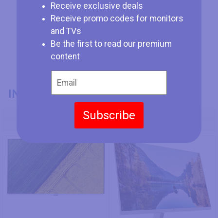
Receive exclusive deals
Receive promo codes for monitors
and TVs
Be the first to read our premium
content
INFORMACIÓN GENERAL
Subscribe
Modelo
Acer HA270
HP M24fw