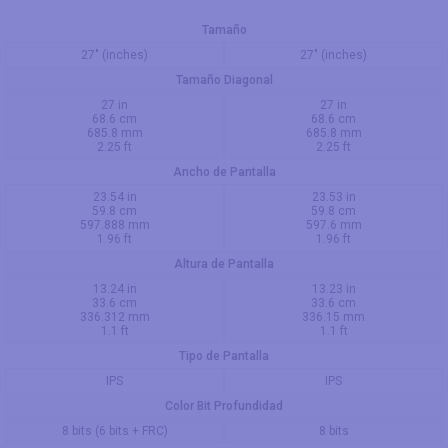
Tamaño
27" (inches)
27" (inches)
Tamaño Diagonal
27 in
27 in
68.6 cm
68.6 cm
685.8 mm
685.8 mm
2.25 ft
2.25 ft
Ancho de Pantalla
23.54 in
23.53 in
59.8 cm
59.8 cm
597.888 mm
597.6 mm
1.96 ft
1.96 ft
Altura de Pantalla
13.24 in
13.23 in
33.6 cm
33.6 cm
336.312 mm
336.15 mm
1.1 ft
1.1 ft
Tipo de Pantalla
IPS
IPS
Color Bit Profundidad
8 bits (6 bits + FRC)
8 bits