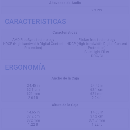
Altavoces de Audio
2 x 2W
CARACTERISTICAS
Caracteristicas
AMD FreeSync technology
Flicker-free technology
HDCP (High-bandwidth Digital Content
HDCP (High-bandwidth Digital Content
Protection)
Protection)
Blue Light Filter
DDC/CI
ERGONOMÍA
Ancho de la Caja
24.45 in
24.45 in
62.1 cm
62.1 cm
621 mm
621 mm
2.04 ft
2.04 ft
Altura de la Caja
14.65 in
14.63 in
37.2 cm
37.2 cm
372 mm
371.7 mm
1.22 ft
1.22 ft