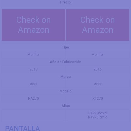
Precio
Check on
Check on
Amazon
Amazon
Tipo
Monitor
Monitor
Año de Fabricación
2018
2016
Marca
Acer
Acer
Modelo
HA270
RT270
Alias
RT270bmid
RT270 bmid
PANTALLA