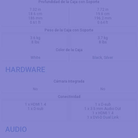
Profundidad de la Caja con Soporte
7.32 in
7.72 in
18.6 cm
19.6 cm
186 mm
196.2 mm
0.61 ft
0.64 ft
Peso de la Caja con Soporte
3.6 kg
3.7 kg
8 lbs
8 lbs
Color de la Caja
White
Black, Silver
HARDWARE
Cámara Integrada
No
No
Conectividad
1 x HDMI 1.4
1 x D-sub
1 x D-sub
1 x 3.5 mm Audio Out
1 x HDMI 1.4
1 x DVI-D Dual Link
AUDIO