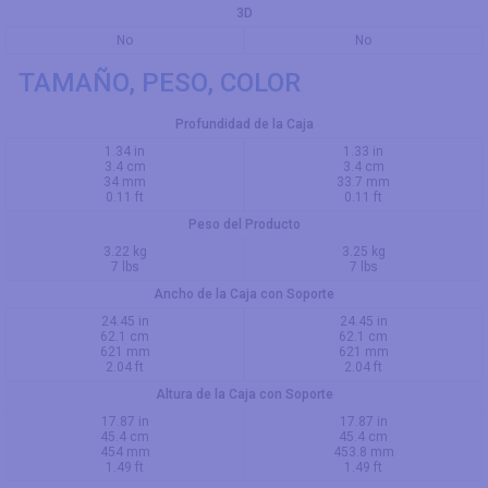
3D
No
No
TAMAÑO, PESO, COLOR
Profundidad de la Caja
1.34 in
1.33 in
3.4 cm
3.4 cm
34 mm
33.7 mm
0.11 ft
0.11 ft
Peso del Producto
3.22 kg
3.25 kg
7 lbs
7 lbs
Ancho de la Caja con Soporte
24.45 in
24.45 in
62.1 cm
62.1 cm
621 mm
621 mm
2.04 ft
2.04 ft
Altura de la Caja con Soporte
17.87 in
17.87 in
45.4 cm
45.4 cm
454 mm
453.8 mm
1.49 ft
1.49 ft