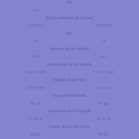
FRC
Yes
Número Máximo de colores
16777216
16777216
Bits
24
24
Formato de la Pantallo
16:9
16:9
Resolucion de la Pantalla
1920 x 1080
1920 x 1080
Pantalla Pixel Pitch
0.311 mm
0.311 mm
Densidad de Pixels
81 ppi
81 ppi
Proporción de la Pantalla
87.04 %
87.03 %
Fuente de Luz de Fondo
W-LED
W-LED