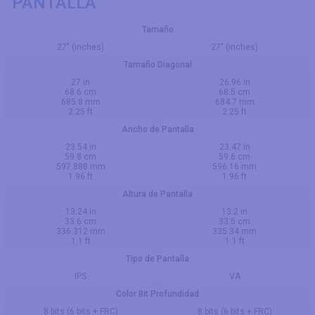
PANTALLA
Tamaño
27" (inches)
27" (inches)
Tamaño Diagonal
27 in
26.96 in
68.6 cm
68.5 cm
685.8 mm
684.7 mm
2.25 ft
2.25 ft
Ancho de Pantalla
23.54 in
23.47 in
59.8 cm
59.6 cm
597.888 mm
596.16 mm
1.96 ft
1.96 ft
Altura de Pantalla
13.24 in
13.2 in
33.6 cm
33.5 cm
336.312 mm
335.34 mm
1.1 ft
1.1 ft
Tipo de Pantalla
IPS
VA
Color Bit Profundidad
8 bits (6 bits + FRC)
8 bits (6 bits + FRC)