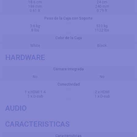
18.6 cm
24 cm
186 mm
240 mm
0.61 ft
0.79 ft
Peso de la Caja con Soporte
3.6 kg
510 kg
8 lbs
1122 lbs
Color de la Caja
White
Black
HARDWARE
Cámara Integrada
No
No
Conectividad
1 x HDMI 1.4
2 x HDMI
1 x D-sub
1 x D-sub
AUDIO
CARACTERISTICAS
Caracteristicas