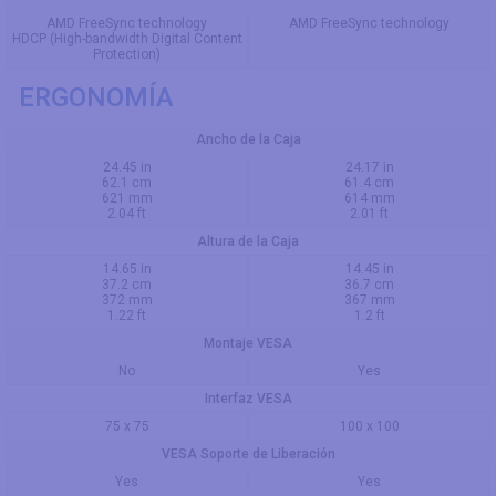
AMD FreeSync technology
AMD FreeSync technology
HDCP (High-bandwidth Digital Content
Protection)
ERGONOMÍA
Ancho de la Caja
24.45 in
24.17 in
62.1 cm
61.4 cm
621 mm
614 mm
2.04 ft
2.01 ft
Altura de la Caja
14.65 in
14.45 in
37.2 cm
36.7 cm
372 mm
367 mm
1.22 ft
1.2 ft
Montaje VESA
No
Yes
Interfaz VESA
75 x 75
100 x 100
VESA Soporte de Liberación
Yes
Yes