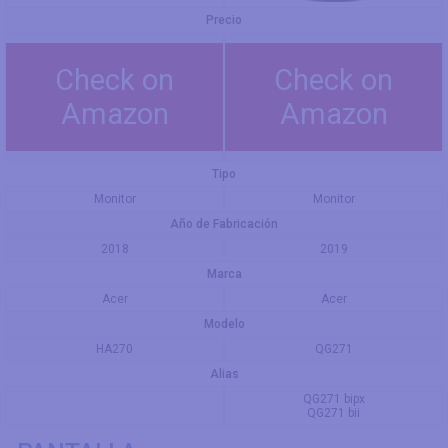
Precio
Check on
Check on
Amazon
Amazon
Tipo
Monitor
Monitor
Año de Fabricación
2018
2019
Marca
Acer
Acer
Modelo
HA270
QG271
Alias
QG271 bipx
QG271 bii