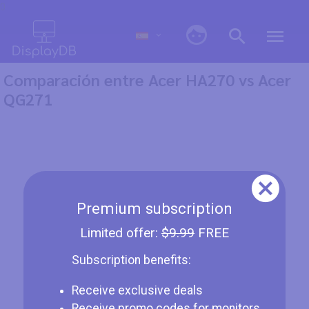
0
Comparación entre Acer HA270 vs Acer
QG271
Premium subscription
Limited offer:
$9.99
FREE
Subscription benefits:
Receive exclusive deals
Receive promo codes for monitors