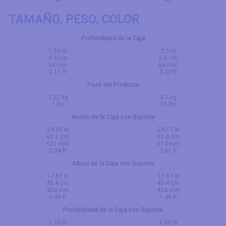
TAMAÑO, PESO, COLOR
Profundidad de la Caja
1.34 in
2.6 in
3.4 cm
6.6 cm
34 mm
66 mm
0.11 ft
0.22 ft
Peso del Producto
3.22 kg
4.7 kg
7 lbs
10 lbs
Ancho de la Caja con Soporte
24.45 in
24.17 in
62.1 cm
61.4 cm
621 mm
614 mm
2.04 ft
2.01 ft
Altura de la Caja con Soporte
17.87 in
17.87 in
45.4 cm
45.4 cm
454 mm
454 mm
1.49 ft
1.49 ft
Profundidad de la Caja con Soporte
7.32 in
9.45 in