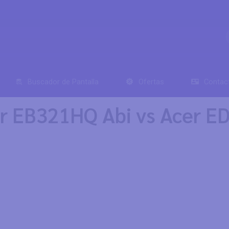
Buscador de Pantalla
Ofertas
Contac
r EB321HQ Abi vs Acer E