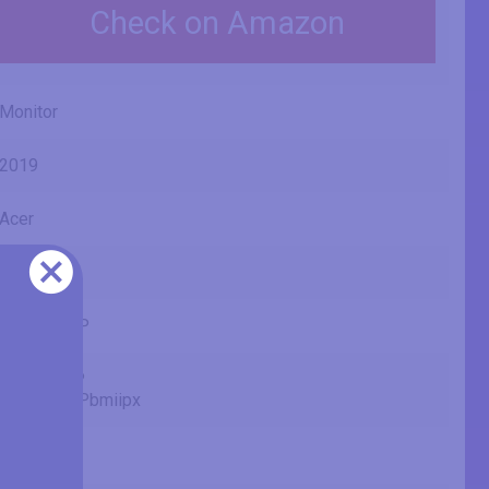
Check on Amazon
Monitor
2019
Acer
ED2
ED322QR P
ED322QRP
ED322QR Pbmiipx