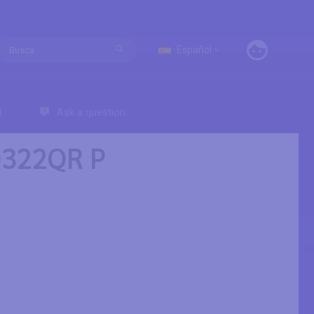
Español
t
Ask a question
D322QR P