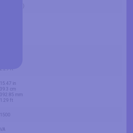
32" (inches)
31.54 in
80.1 cm
801 mm
2.63 ft
27.5 in
69.8 cm
698.4 mm
2.29 ft
15.47 in
39.3 cm
392.85 mm
1.29 ft
1500
VA