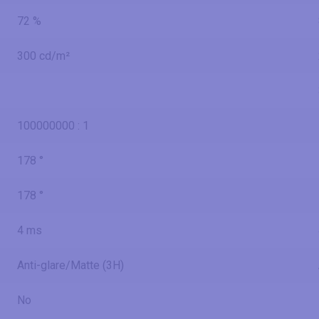
72 %
300 cd/m²
100000000 : 1
178 °
178 °
4 ms
Anti-glare/Matte (3H)
No