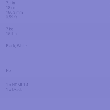
7.1 in
18 cm
180.3 mm
0.59 ft
7 kg
15 lbs
Black, White
No
1 x HDMI 1.4
1 x D-sub