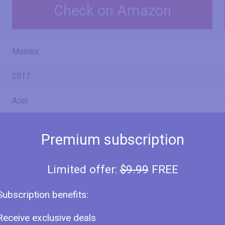
Check on Amazon
Monitor
2017
Acer
Premium subscription
EB321HQ Abi
Limited offer:
$9.99
FREE
EB321HQ Awi
Subscription benefits:
Receive exclusive deals